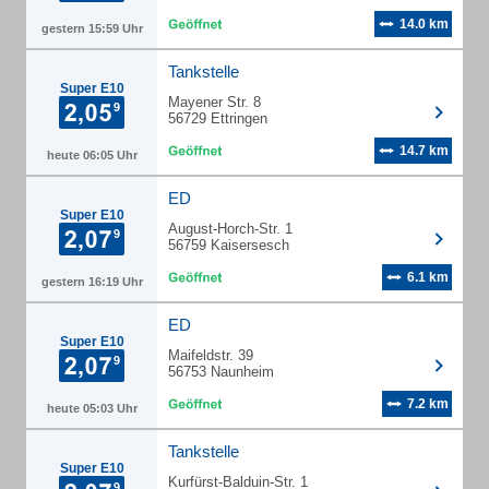
14.0 km
gestern 15:59 Uhr
Tankstelle
Super E10
Mayener Str. 8
56729 Ettringen
14.7 km
heute 06:05 Uhr
ED
Super E10
August-Horch-Str. 1
56759 Kaisersesch
6.1 km
gestern 16:19 Uhr
ED
Super E10
Maifeldstr. 39
56753 Naunheim
7.2 km
heute 05:03 Uhr
Tankstelle
Super E10
Kurfürst-Balduin-Str. 1