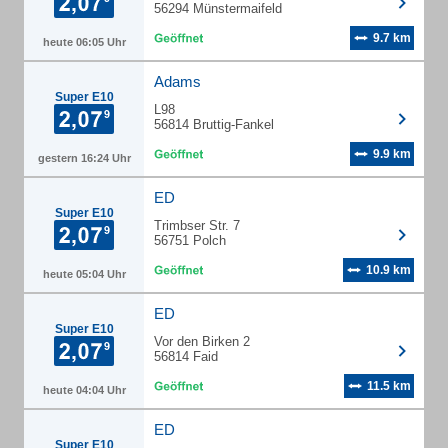
56294 Münstermaifeld
9.7 km
heute 06:05 Uhr
Adams
Super E10
L98
56814 Bruttig-Fankel
9.9 km
gestern 16:24 Uhr
ED
Super E10
Trimbser Str. 7
56751 Polch
10.9 km
heute 05:04 Uhr
ED
Super E10
Vor den Birken 2
56814 Faid
11.5 km
heute 04:04 Uhr
ED
Super E10