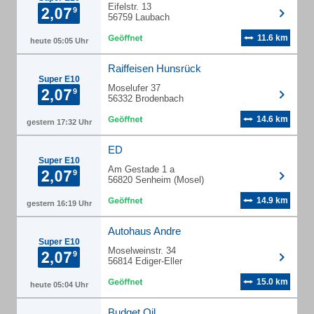
Eifelstr. 13
56759 Laubach
11.6 km
heute 05:05 Uhr
Raiffeisen Hunsrück
Super E10
Moselufer 37
56332 Brodenbach
14.6 km
gestern 17:32 Uhr
ED
Super E10
Am Gestade 1 a
56820 Senheim (Mosel)
14.9 km
gestern 16:19 Uhr
Autohaus Andre
Super E10
Moselweinstr. 34
56814 Ediger-Eller
15.0 km
heute 05:04 Uhr
Budget Oil