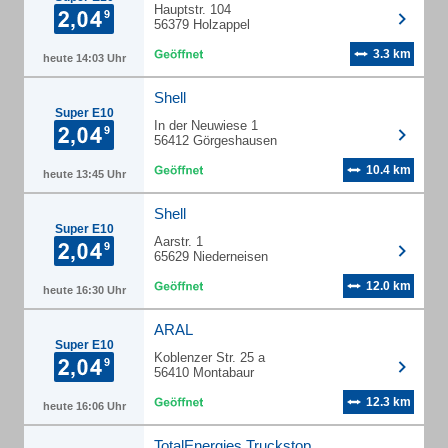
Hauptstr. 104
56379 Holzappel
3.3 km
heute 14:03 Uhr
Shell
Super E10
In der Neuwiese 1
56412 Görgeshausen
10.4 km
heute 13:45 Uhr
Shell
Super E10
Aarstr. 1
65629 Niederneisen
12.0 km
heute 16:30 Uhr
ARAL
Super E10
Koblenzer Str. 25 a
56410 Montabaur
12.3 km
heute 16:06 Uhr
TotalEnergies Truckstop