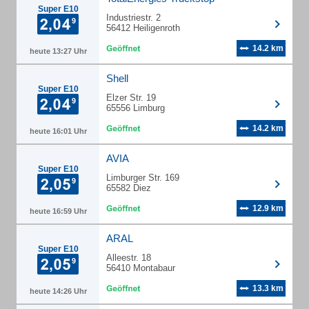
Super E10
Industriestr. 2
56412 Heiligenroth
14.2 km
heute 13:27 Uhr
Shell
Super E10
Elzer Str. 19
65556 Limburg
14.2 km
heute 16:01 Uhr
AVIA
Super E10
Limburger Str. 169
65582 Diez
12.9 km
heute 16:59 Uhr
ARAL
Super E10
Alleestr. 18
56410 Montabaur
13.3 km
heute 14:26 Uhr