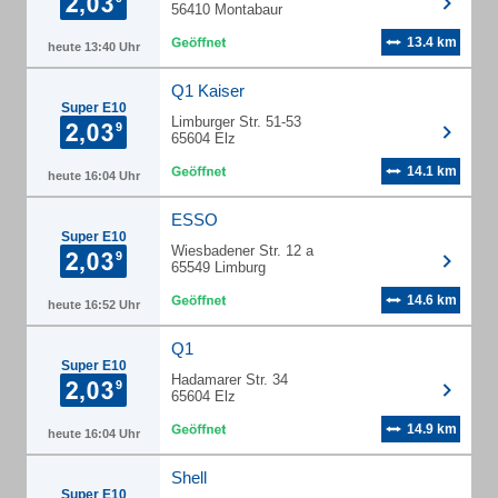
56410 Montabaur
13.4 km
heute 13:40 Uhr
Q1 Kaiser
Super E10
Limburger Str. 51-53
65604 Elz
14.1 km
heute 16:04 Uhr
ESSO
Super E10
Wiesbadener Str. 12 a
65549 Limburg
14.6 km
heute 16:52 Uhr
Q1
Super E10
Hadamarer Str. 34
65604 Elz
14.9 km
heute 16:04 Uhr
Shell
Super E10