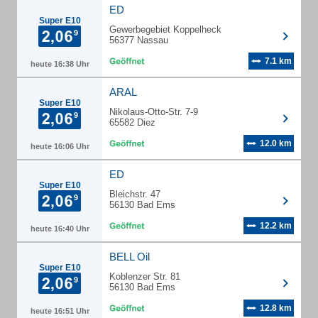
ED
Super E10
Gewerbegebiet Koppelheck
56377 Nassau
7.1 km
heute 16:38 Uhr
ARAL
Super E10
Nikolaus-Otto-Str. 7-9
65582 Diez
12.0 km
heute 16:06 Uhr
ED
Super E10
Bleichstr. 47
56130 Bad Ems
12.2 km
heute 16:40 Uhr
BELL Oil
Super E10
Koblenzer Str. 81
56130 Bad Ems
12.8 km
heute 16:51 Uhr