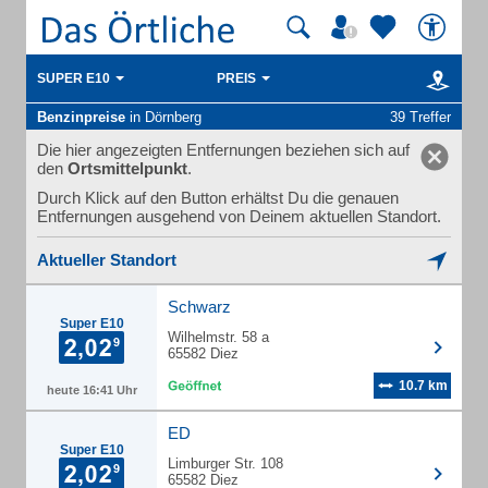
SUPER E10
PREIS
Benzinpreise
in Dörnberg
39 Treffer
Die hier angezeigten Entfernungen beziehen sich auf
den
Ortsmittelpunkt
.
Durch Klick auf den Button erhältst Du die genauen
Entfernungen ausgehend von Deinem aktuellen Standort.
Aktueller Standort
Schwarz
Super E10
Wilhelmstr. 58 a
65582 Diez
10.7 km
heute 16:41 Uhr
ED
Super E10
Limburger Str. 108
65582 Diez