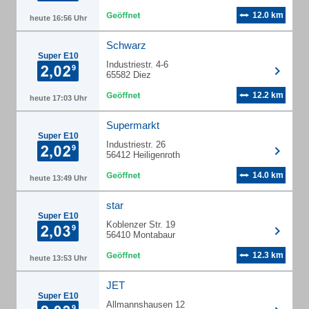
12.0 km
heute 16:56 Uhr
Schwarz
Super E10
Industriestr. 4-6
65582 Diez
12.2 km
heute 17:03 Uhr
Supermarkt
Super E10
Industriestr. 26
56412 Heiligenroth
14.0 km
heute 13:49 Uhr
star
Super E10
Koblenzer Str. 19
56410 Montabaur
12.3 km
heute 13:53 Uhr
JET
Super E10
Allmannshausen 12