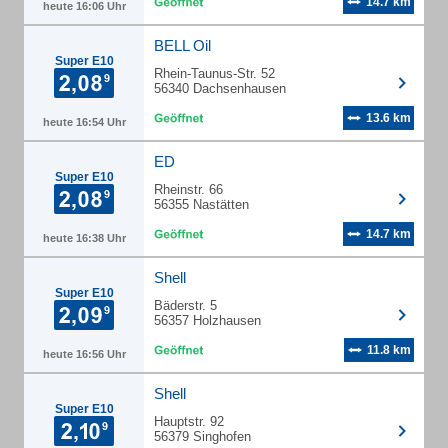
14.7 km
heute 16:06 Uhr
BELL Oil
Super E10
Rhein-Taunus-Str. 52
56340 Dachsenhausen
13.6 km
heute 16:54 Uhr
ED
Super E10
Rheinstr. 66
56355 Nastätten
14.7 km
heute 16:38 Uhr
Shell
Super E10
Bäderstr. 5
56357 Holzhausen
11.8 km
heute 16:56 Uhr
Shell
Super E10
Hauptstr. 92
56379 Singhofen