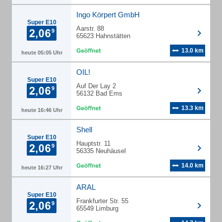
Ingo Körpert GmbH
Super E10
Aarstr. 88
65623 Hahnstätten
13.0 km
heute 05:05 Uhr
OIL!
Super E10
Auf Der Lay 2
56132 Bad Ems
13.3 km
heute 16:46 Uhr
Shell
Super E10
Hauptstr. 11
56335 Neuhäusel
14.0 km
heute 16:27 Uhr
ARAL
Super E10
Frankfurter Str. 55
65549 Limburg