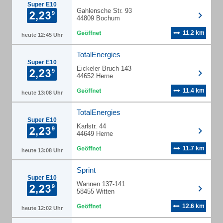
Super E10
Gahlensche Str. 93
44809 Bochum
11.2 km
heute 12:45 Uhr
TotalEnergies
Super E10
Eickeler Bruch 143
44652 Herne
11.4 km
heute 13:08 Uhr
TotalEnergies
Super E10
Karlstr. 44
44649 Herne
11.7 km
heute 13:08 Uhr
Sprint
Super E10
Wannen 137-141
58455 Witten
12.6 km
heute 12:02 Uhr