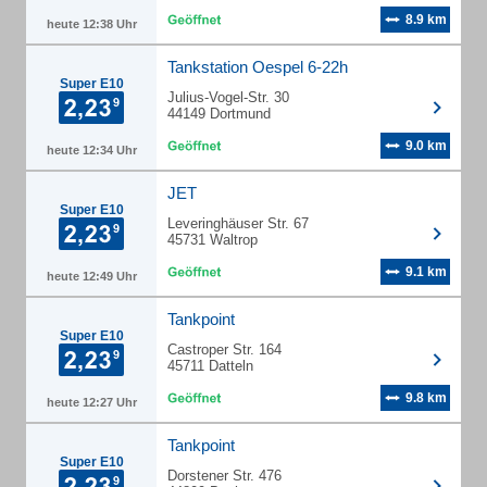
8.9 km
heute 12:38 Uhr
Tankstation Oespel 6-22h
Super E10
Julius-Vogel-Str. 30
44149 Dortmund
9.0 km
heute 12:34 Uhr
JET
Super E10
Leveringhäuser Str. 67
45731 Waltrop
9.1 km
heute 12:49 Uhr
Tankpoint
Super E10
Castroper Str. 164
45711 Datteln
9.8 km
heute 12:27 Uhr
Tankpoint
Super E10
Dorstener Str. 476