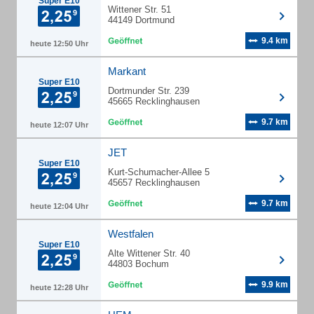
Super E10
Wittener Str. 51
44149 Dortmund
9.4 km
heute 12:50 Uhr
Markant
Super E10
Dortmunder Str. 239
45665 Recklinghausen
9.7 km
heute 12:07 Uhr
JET
Super E10
Kurt-Schumacher-Allee 5
45657 Recklinghausen
9.7 km
heute 12:04 Uhr
Westfalen
Super E10
Alte Wittener Str. 40
44803 Bochum
9.9 km
heute 12:28 Uhr