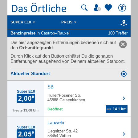
SUPER E10
PREIS
Benzinpreise
in Castrop--Rauxel
100 Treffer
Die hier angezeigten Entfernungen beziehen sich auf
den
Ortsmittelpunkt
.
Durch Klick auf den Button erhältst Du die genauen
Entfernungen ausgehend von Deinem aktuellen Standort.
Aktueller Standort
SB
Super E10
Hüller/Posener Str.
45888 Gelsenkirchen
14.1 km
heute 13:08 Uhr
Lanwehr
Super E10
Liegnitzer Str. 42
58454 Witten