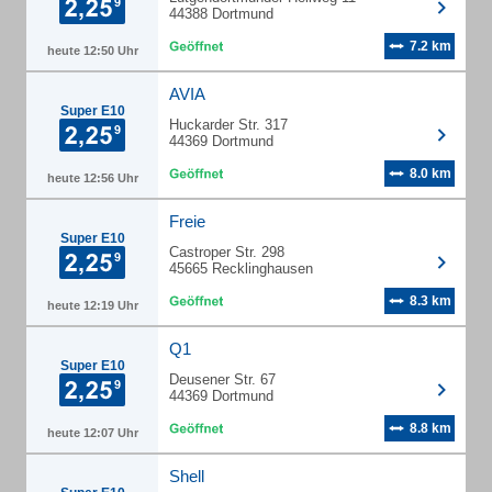
44388 Dortmund
7.2 km
heute 12:50 Uhr
AVIA
Super E10
Huckarder Str. 317
44369 Dortmund
8.0 km
heute 12:56 Uhr
Freie
Super E10
Castroper Str. 298
45665 Recklinghausen
8.3 km
heute 12:19 Uhr
Q1
Super E10
Deusener Str. 67
44369 Dortmund
8.8 km
heute 12:07 Uhr
Shell