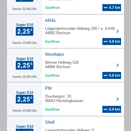
6.7 km
heute 12:46 Uhr
ARAL
Super E10
Lütgendortmunder Hellweg 200 / a. d A40
44892 Bochum
6.8 km
heute 13:08 Uhr
Westfalen
Super E10
Werner Hellweg 526
44894 Bochum
6.8 km
heute 12:50 Uhr
PM
Super E10
Overbergstr. 33
45663 Recklinghausen
6.9 km
heute 13:06 Uhr
Shell
Super E10
Lütgendortmunder Hellweg 11