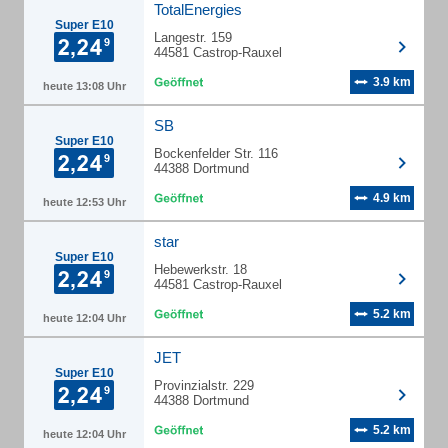
TotalEnergies
Super E10
Langestr. 159
44581 Castrop-Rauxel
3.9 km
heute 13:08 Uhr
SB
Super E10
Bockenfelder Str. 116
44388 Dortmund
4.9 km
heute 12:53 Uhr
star
Super E10
Hebewerkstr. 18
44581 Castrop-Rauxel
5.2 km
heute 12:04 Uhr
JET
Super E10
Provinzialstr. 229
44388 Dortmund
5.2 km
heute 12:04 Uhr