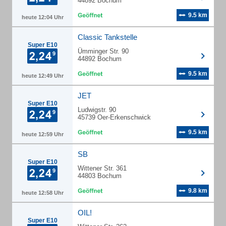
44892 Bochum
9.5 km
heute 12:04 Uhr
Classic Tankstelle
Super E10
Ümminger Str. 90
44892 Bochum
9.5 km
heute 12:49 Uhr
JET
Super E10
Ludwigstr. 90
45739 Oer-Erkenschwick
9.5 km
heute 12:59 Uhr
SB
Super E10
Wittener Str. 361
44803 Bochum
9.8 km
heute 12:58 Uhr
OIL!
Super E10