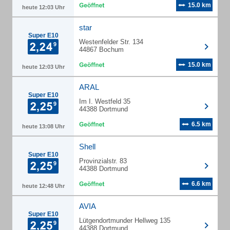
15.0 km
heute 12:03 Uhr
star
Super E10
Westenfelder Str. 134
44867 Bochum
15.0 km
heute 12:03 Uhr
ARAL
Super E10
Im I. Westfeld 35
44388 Dortmund
6.5 km
heute 13:08 Uhr
Shell
Super E10
Provinzialstr. 83
44388 Dortmund
6.6 km
heute 12:48 Uhr
AVIA
Super E10
Lütgendortmunder Hellweg 135
44388 Dortmund