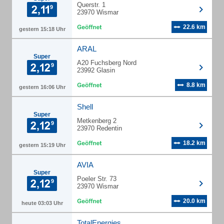
Querstr. 1
23970 Wismar
22.6 km
gestern 15:18 Uhr
ARAL
Super
A20 Fuchsberg Nord
23992 Glasin
8.8 km
gestern 16:06 Uhr
Shell
Super
Metkenberg 2
23970 Redentin
18.2 km
gestern 15:19 Uhr
AVIA
Super
Poeler Str. 73
23970 Wismar
20.0 km
heute 03:03 Uhr
TotalEnergies