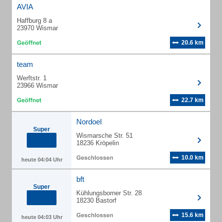
AVIA
Haffburg 8 a
23970 Wismar
20.6 km
team
Werftstr. 1
23966 Wismar
22.7 km
Nordoel
Super
Wismarsche Str. 51
18236 Kröpelin
10.0 km
heute 04:04 Uhr
bft
Super
Kühlungsborner Str. 28
18230 Bastorf
15.6 km
heute 04:03 Uhr