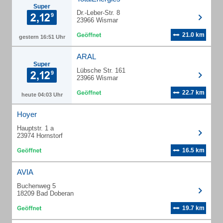
Super
Dr.-Leber-Str. 8
23966 Wismar
21.0 km
gestern 16:51 Uhr
ARAL
Super
Lübsche Str. 161
23966 Wismar
22.7 km
heute 04:03 Uhr
Hoyer
Hauptstr. 1 a
23974 Hornstorf
16.5 km
AVIA
Buchenweg 5
18209 Bad Doberan
19.7 km