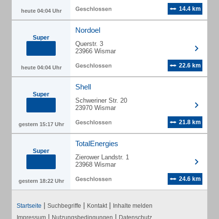
14.4 km
heute 04:04 Uhr
Nordoel
Super
Querstr. 3
23966 Wismar
22.6 km
heute 04:04 Uhr
Shell
Super
Schweriner Str. 20
23970 Wismar
21.8 km
gestern 15:17 Uhr
TotalEnergies
Super
Zierower Landstr. 1
23968 Wismar
24.6 km
gestern 18:22 Uhr
|
|
|
Startseite
Suchbegriffe
Kontakt
Inhalte melden
|
|
Impressum
Nutzungsbedingungen
Datenschutz