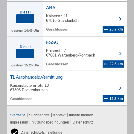
ARAL
Diesel
Kaiserstr. 11
67816 Standenbühl
23.7 km
gestern 14:46 Uhr
ESSO
Diesel
Kaiserstr. 7
67681 Wartenberg-Rohrbach
22.6 km
gestern 15:25 Uhr
TL Autohandel&Vermittlung
Kaiserslauterer Str. 10
67806 Rockenhausen
12.3 km
|
|
|
Startseite
Suchbegriffe
Kontakt
Inhalte melden
|
|
Impressum
Nutzungsbedingungen
Datenschutz
Datenschutz-Einstellungen