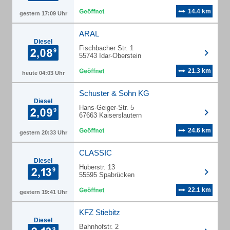
14.4 km
gestern 17:09 Uhr
ARAL
Diesel
Fischbacher Str. 1
55743 Idar-Oberstein
21.3 km
heute 04:03 Uhr
Schuster & Sohn KG
Diesel
Hans-Geiger-Str. 5
67663 Kaiserslautern
24.6 km
gestern 20:33 Uhr
CLASSIC
Diesel
Huberstr. 13
55595 Spabrücken
22.1 km
gestern 19:41 Uhr
KFZ Stiebitz
Diesel
Bahnhofstr. 2