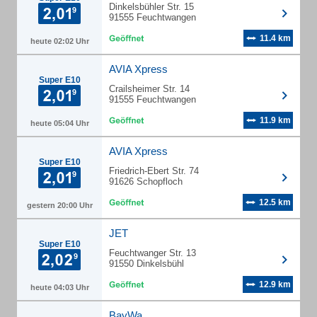
Dinkelsbühler Str. 15
91555 Feuchtwangen
11.4 km
heute 02:02 Uhr
AVIA Xpress
Super E10
Crailsheimer Str. 14
91555 Feuchtwangen
11.9 km
heute 05:04 Uhr
AVIA Xpress
Super E10
Friedrich-Ebert Str. 74
91626 Schopfloch
12.5 km
gestern 20:00 Uhr
JET
Super E10
Feuchtwanger Str. 13
91550 Dinkelsbühl
12.9 km
heute 04:03 Uhr
BayWa