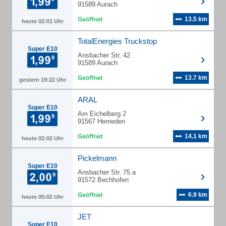
91589 Aurach
13.5 km
heute 02:01 Uhr
TotalEnergies Truckstop
Super E10
Ansbacher Str. 42
91589 Aurach
13.7 km
gestern 19:22 Uhr
ARAL
Super E10
Am Eichelberg 2
91567 Herrieden
14.1 km
heute 02:02 Uhr
Pickelmann
Super E10
Ansbacher Str. 75 a
91572 Bechhofen
6.9 km
heute 05:02 Uhr
JET
Super E10