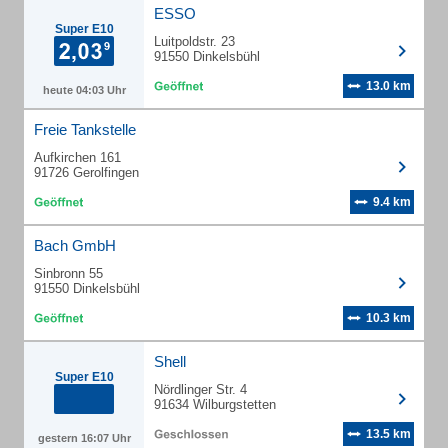
ESSO
Super E10
Luitpoldstr. 23
91550 Dinkelsbühl
13.0 km
heute 04:03 Uhr
Freie Tankstelle
Aufkirchen 161
91726 Gerolfingen
9.4 km
Bach GmbH
Sinbronn 55
91550 Dinkelsbühl
10.3 km
Shell
Super E10
Nördlinger Str. 4
91634 Wilburgstetten
13.5 km
gestern 16:07 Uhr