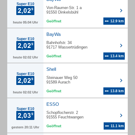
Super E10
Von-Raumer-Str. 1 a
91550 Dinkelsbühl
12.9 km
heute 05:04 Uhr
BayWa
Super E10
Bahnhofstr. 34
91717 Wassertrüdingen
13.4 km
heute 02:02 Uhr
Shell
Super E10
Steinauer Weg 50
91589 Aurach
13.8 km
heute 02:02 Uhr
ESSO
Super E10
Schopflocherstr. 2
91555 Feuchtwangen
11.1 km
gestern 20:11 Uhr