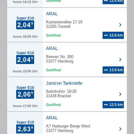
12.4 km
heute 14:19 Uhr
ARAL
Super E10
Kastanienallee 17-19
21255 Tostedt
12.8 km
heute 18:05 Uhr
ARAL
Super E10
Bremer Str. 300
21077 Hamburg
13.0 km
heute 15:06 Uhr
Jantzon Tankstelle
Super E10
Bahnhofstr. 18-20
21438 Brackel
12.5 km
heute 17:00 Uhr
ARAL
Super E10
A7 Harburger Berge West
21077 Hamburg