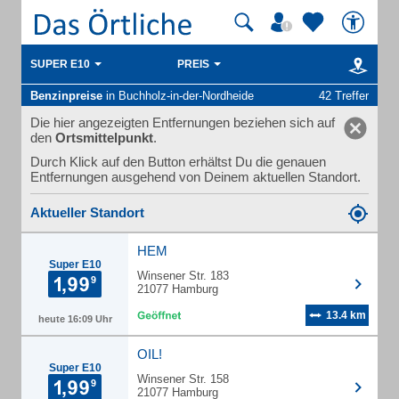
SUPER E10
PREIS
Benzinpreise
in Buchholz-in-der-Nordheide
42 Treffer
Die hier angezeigten Entfernungen beziehen sich auf
den
Ortsmittelpunkt
.
Durch Klick auf den Button erhältst Du die genauen
Entfernungen ausgehend von Deinem aktuellen Standort.
Aktueller Standort
HEM
Super E10
Winsener Str. 183
21077 Hamburg
13.4 km
heute 16:09 Uhr
OIL!
Super E10
Winsener Str. 158
21077 Hamburg