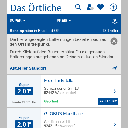
SUPER
PREIS
Benzinpreise
in Bruck-i-d-OPf
13 Treffer
Die hier angezeigten Entfernungen beziehen sich auf
den
Ortsmittelpunkt
.
Durch Klick auf den Button erhältst Du die genauen
Entfernungen ausgehend von Deinem aktuellen Standort.
Aktueller Standort
Freie Tankstelle
Super
Schwandorfer Str. 18
92442 Wackersdorf
11.9 km
heute 13:17 Uhr
GLOBUS Markthalle
Super
Am Brunnfeld 8
92421 Schwandorf