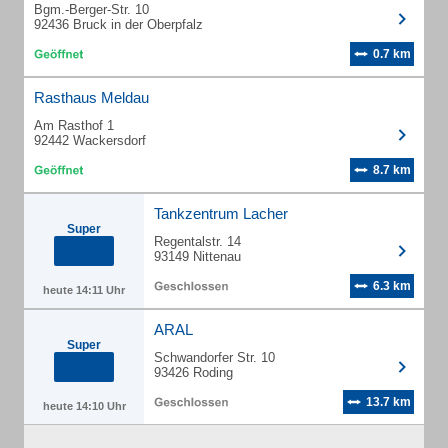
Bgm.-Berger-Str. 10
92436 Bruck in der Oberpfalz
0.7 km
Rasthaus Meldau
Am Rasthof 1
92442 Wackersdorf
8.7 km
Tankzentrum Lacher
Super
Regentalstr. 14
93149 Nittenau
6.3 km
heute 14:11 Uhr
ARAL
Super
Schwandorfer Str. 10
93426 Roding
13.7 km
heute 14:10 Uhr