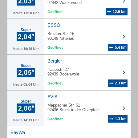
92442 Wackersdorf
12.9 km
heute 13:50 Uhr
ESSO
Super
Brucker Str. 16
93149 Nittenau
5.4 km
heute 19:46 Uhr
Bergler
Super
Hauptstr. 27
92439 Bodenwöhr
2.3 km
heute 05:04 Uhr
AVIA
Super
Mappacher Str. 61
92436 Bruck in der Oberpfalz
1.3 km
heute 14:13 Uhr
BayWa