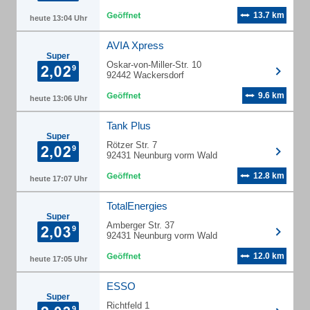
13.7 km
heute 13:04 Uhr
AVIA Xpress
Super
Oskar-von-Miller-Str. 10
92442 Wackersdorf
9.6 km
heute 13:06 Uhr
Tank Plus
Super
Rötzer Str. 7
92431 Neunburg vorm Wald
12.8 km
heute 17:07 Uhr
TotalEnergies
Super
Amberger Str. 37
92431 Neunburg vorm Wald
12.0 km
heute 17:05 Uhr
ESSO
Super
Richtfeld 1