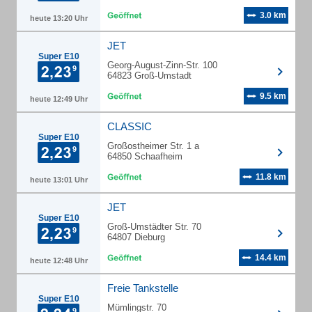
3.0 km
heute 13:20 Uhr
JET
Super E10
Georg-August-Zinn-Str. 100
64823 Groß-Umstadt
9.5 km
heute 12:49 Uhr
CLASSIC
Super E10
Großostheimer Str. 1 a
64850 Schaafheim
11.8 km
heute 13:01 Uhr
JET
Super E10
Groß-Umstädter Str. 70
64807 Dieburg
14.4 km
heute 12:48 Uhr
Freie Tankstelle
Super E10
Mümlingstr. 70