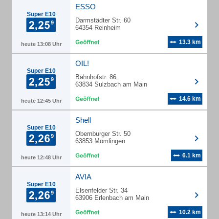
ESSO
Super E10
Darmstädter Str. 60
64354 Reinheim
13.3 km
heute 13:08 Uhr
OIL!
Super E10
Bahnhofstr. 86
63834 Sulzbach am Main
14.6 km
heute 12:45 Uhr
Shell
Super E10
Obernburger Str. 50
63853 Mömlingen
6.1 km
heute 12:48 Uhr
AVIA
Super E10
Elsenfelder Str. 34
63906 Erlenbach am Main
10.2 km
heute 13:14 Uhr