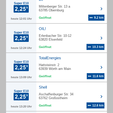
Super E10
Miltenberger Str. 13 a
63785 Obernburg
9.2 km
heute 12:01 Uhr
OIL!
Super E10
Erlenbacher Str. 10-12
63820 Elsenfeld
10.3 km
heute 12:24 Uhr
TotalEnergies
Super E10
Hattsteinstr. 2
63939 Wörth am Main
11.6 km
heute 13:09 Uhr
Shell
Super E10
Aschaffenburger Str. 34
63762 Großostheim
12.6 km
heute 13:20 Uhr