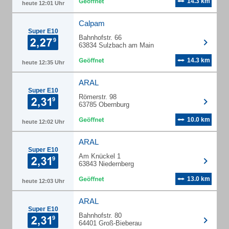
14.3 km
heute 12:01 Uhr
Calpam
Super E10
Bahnhofstr. 66
63834 Sulzbach am Main
14.3 km
heute 12:35 Uhr
ARAL
Super E10
Römerstr. 98
63785 Obernburg
10.0 km
heute 12:02 Uhr
ARAL
Super E10
Am Knückel 1
63843 Niedernberg
13.0 km
heute 12:03 Uhr
ARAL
Super E10
Bahnhofstr. 80
64401 Groß-Bieberau