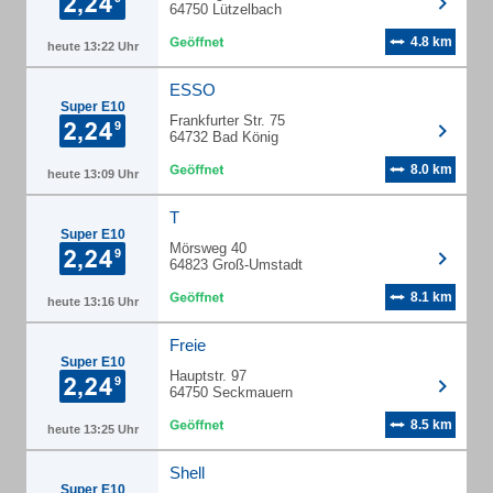
64750 Lützelbach
4.8 km
heute 13:22 Uhr
ESSO
Super E10
Frankfurter Str. 75
64732 Bad König
8.0 km
heute 13:09 Uhr
T
Super E10
Mörsweg 40
64823 Groß-Umstadt
8.1 km
heute 13:16 Uhr
Freie
Super E10
Hauptstr. 97
64750 Seckmauern
8.5 km
heute 13:25 Uhr
Shell
Super E10