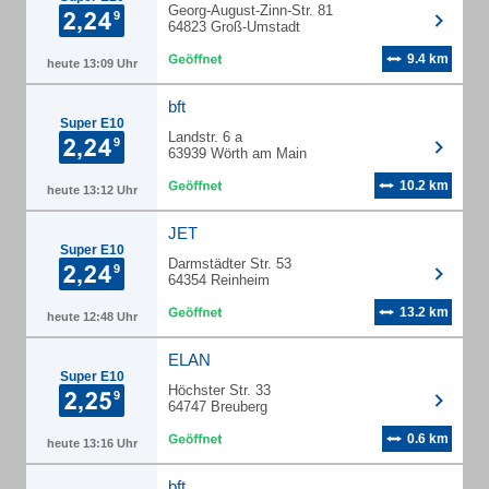
Georg-August-Zinn-Str. 81
64823 Groß-Umstadt
9.4 km
heute 13:09 Uhr
bft
Super E10
Landstr. 6 a
63939 Wörth am Main
10.2 km
heute 13:12 Uhr
JET
Super E10
Darmstädter Str. 53
64354 Reinheim
13.2 km
heute 12:48 Uhr
ELAN
Super E10
Höchster Str. 33
64747 Breuberg
0.6 km
heute 13:16 Uhr
bft