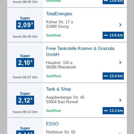
13.6 km
heute 08:36 Uhr
TotalEnergies
Super
Kölner Str. 17 a
53489 Sinzig
14.6 km
heute 06:45 Uhr
Freie Tankstelle Kramer & Graziola
GmbH
Super
Hauptstr. 150 a
56598 Rheinbrohl
12.4 km
heute 09:27 Uhr
Tank & Shop
Super
Aegidienberger Str. 45
53604 Bad Honnef
13.3 km
heute 09:13 Uhr
ESSO
Super
Rottbitzer Str. 65