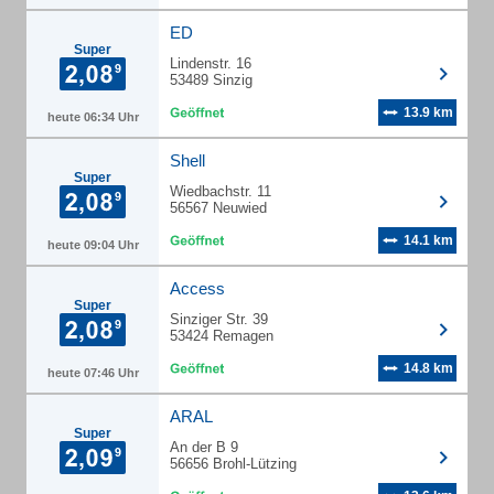
ED
Super
Lindenstr. 16
53489 Sinzig
13.9 km
heute 06:34 Uhr
Shell
Super
Wiedbachstr. 11
56567 Neuwied
14.1 km
heute 09:04 Uhr
Access
Super
Sinziger Str. 39
53424 Remagen
14.8 km
heute 07:46 Uhr
ARAL
Super
An der B 9
56656 Brohl-Lützing