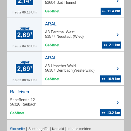
53604 Bad Honnef
11.4 km
heute 09:15 Uhr
ARAL
Super
A3 Fernthal West
53577 Neustadt (Wied)
2.1 km
heute 04:03 Uhr
ARAL
Super
A3 Urbacher Wald
56307 Dernbach(Westerwald)
10.9 km
heute 08:07 Uhr
Raiffeisen
Schefferstr. 12
56316 Raubach
13.2 km
|
|
|
Startseite
Suchbegriffe
Kontakt
Inhalte melden