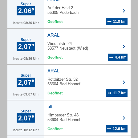
Super
Auf der Held 2
56305 Puderbach
11.8 km
heute 08:36 Uhr
ARAL
Super
Wiedtalstr. 24
53577 Neustadt (Wied)
4.4 km
heute 08:36 Uhr
ARAL
Super
Rottbitzer Str. 32
53604 Bad Honnef
11.7 km
heute 09:07 Uhr
bft
Super
Himberger Str. 48
53604 Bad Honnef
12.6 km
heute 10:12 Uhr