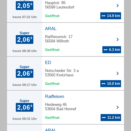
Hauptstr. 85
56599 Leutesdorf
14.9 km
heute 07:21 Uhr
ARAL
Super
Raiffeisenstr. 17
56594 Willroth
6.3 km
heute 08:36 Uhr
ED
Super
Notscheider Str. 3 a
53560 Kretzhaus
10.0 km
heute 09:17 Uhr
Raiffeisen
Super
Heideweg 46
53604 Bad Honnef
11.2 km
heute 09:31 Uhr
ARAL