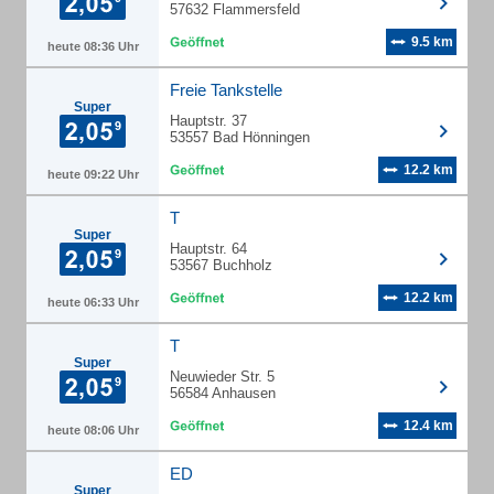
57632 Flammersfeld
9.5 km
heute 08:36 Uhr
Freie Tankstelle
Super
Hauptstr. 37
53557 Bad Hönningen
12.2 km
heute 09:22 Uhr
T
Super
Hauptstr. 64
53567 Buchholz
12.2 km
heute 06:33 Uhr
T
Super
Neuwieder Str. 5
56584 Anhausen
12.4 km
heute 08:06 Uhr
ED
Super