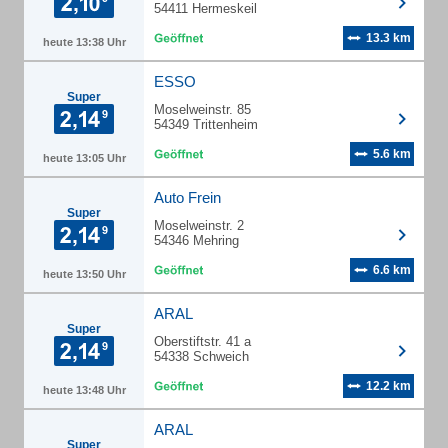
54411 Hermeskeil
13.3 km
heute 13:38 Uhr
ESSO
Super
Moselweinstr. 85
54349 Trittenheim
5.6 km
heute 13:05 Uhr
Auto Frein
Super
Moselweinstr. 2
54346 Mehring
6.6 km
heute 13:50 Uhr
ARAL
Super
Oberstiftstr. 41 a
54338 Schweich
12.2 km
heute 13:48 Uhr
ARAL
Super