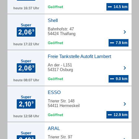
14.5 km
heute 16:37 Uhr
Shell
Super
Bahnhofstr. 47
54424 Thalfang
7.9 km
heute 17:22 Uhr
Freie Tankstelle Autofit Lambert
Super
An der - L151
54317 Osburg
9.0 km
heute 08:07 Uhr
ESSO
Super
Trierer Str. 148
54411 Hermeskeil
12.9 km
heute 12:58 Uhr
ARAL
Super
Trierer Str. 97