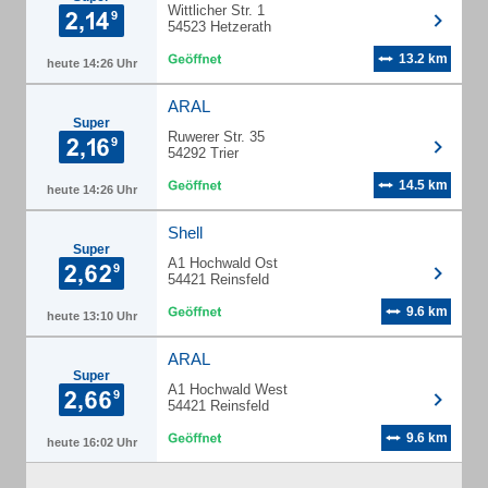
Wittlicher Str. 1
54523 Hetzerath
13.2 km
heute 14:26 Uhr
ARAL
Super
Ruwerer Str. 35
54292 Trier
14.5 km
heute 14:26 Uhr
Shell
Super
A1 Hochwald Ost
54421 Reinsfeld
9.6 km
heute 13:10 Uhr
ARAL
Super
A1 Hochwald West
54421 Reinsfeld
9.6 km
heute 16:02 Uhr