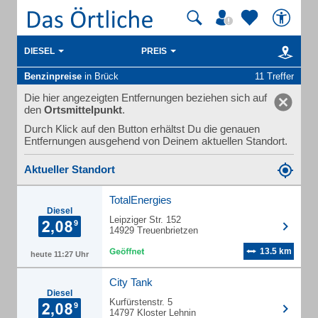
DIESEL
PREIS
Benzinpreise
in Brück
11 Treffer
Die hier angezeigten Entfernungen beziehen sich auf
den
Ortsmittelpunkt
.
Durch Klick auf den Button erhältst Du die genauen
Entfernungen ausgehend von Deinem aktuellen Standort.
Aktueller Standort
TotalEnergies
Diesel
Leipziger Str. 152
14929 Treuenbrietzen
13.5 km
heute 11:27 Uhr
City Tank
Diesel
Kurfürstenstr. 5
14797 Kloster Lehnin