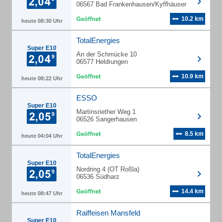
06567 Bad Frankenhausen/Kyffhäuser
10.2 km
heute 08:30 Uhr
TotalEnergies
Super E10
An der Schmücke 10
06577 Heldrungen
10.9 km
heute 08:22 Uhr
ESSO
Super E10
Martinsriether Weg 1
06526 Sangerhausen
8.5 km
heute 04:04 Uhr
TotalEnergies
Super E10
Nordring 4 (OT Roßla)
06536 Südharz
14.4 km
heute 08:47 Uhr
Raiffeisen Mansfeld
Super E10