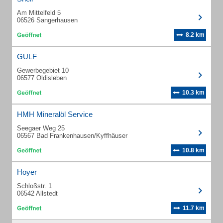
Am Mittelfeld 5
06526 Sangerhausen
8.2 km
GULF
Gewerbegebiet 10
06577 Oldisleben
10.3 km
HMH Mineralöl Service
Seegaer Weg 25
06567 Bad Frankenhausen/Kyffhäuser
10.8 km
Hoyer
Schloßstr. 1
06542 Allstedt
11.7 km