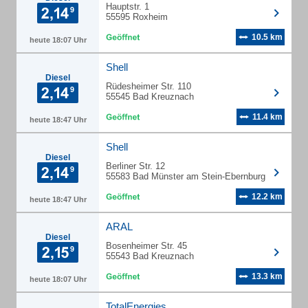
Hauptstr. 1
55595 Roxheim
10.5 km
heute 18:07 Uhr
Shell
Diesel
Rüdesheimer Str. 110
55545 Bad Kreuznach
11.4 km
heute 18:47 Uhr
Shell
Diesel
Berliner Str. 12
55583 Bad Münster am Stein-Ebernburg
12.2 km
heute 18:47 Uhr
ARAL
Diesel
Bosenheimer Str. 45
55543 Bad Kreuznach
13.3 km
heute 18:07 Uhr
TotalEnergies