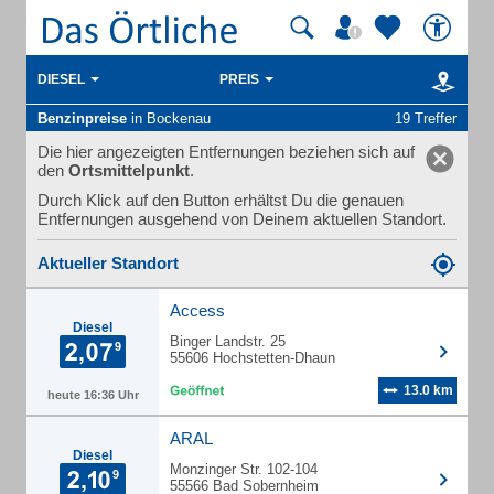
DIESEL
PREIS
Benzinpreise
in Bockenau
19 Treffer
Die hier angezeigten Entfernungen beziehen sich auf
den
Ortsmittelpunkt
.
Durch Klick auf den Button erhältst Du die genauen
Entfernungen ausgehend von Deinem aktuellen Standort.
Aktueller Standort
Access
Diesel
Binger Landstr. 25
55606 Hochstetten-Dhaun
13.0 km
heute 16:36 Uhr
ARAL
Diesel
Monzinger Str. 102-104
55566 Bad Sobernheim