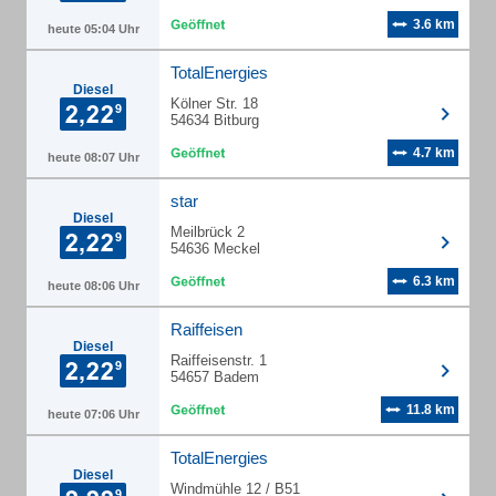
3.6 km
heute 05:04 Uhr
TotalEnergies
Diesel
Kölner Str. 18
54634 Bitburg
4.7 km
heute 08:07 Uhr
star
Diesel
Meilbrück 2
54636 Meckel
6.3 km
heute 08:06 Uhr
Raiffeisen
Diesel
Raiffeisenstr. 1
54657 Badem
11.8 km
heute 07:06 Uhr
TotalEnergies
Diesel
Windmühle 12 / B51