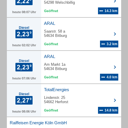
54298 Welschbillig
14.3 km
heute 08:07 Uhr
ARAL
Diesel
Saarstr. 58 a
54634 Bitburg
3.2 km
heute 02:02 Uhr
ARAL
Diesel
Am Markt 1a
54634 Bitburg
4.0 km
heute 07:06 Uhr
TotalEnergies
Diesel
Lindenstr. 25
54662 Herforst
14.8 km
heute 08:06 Uhr
Raiffeisen Energie Köln GmbH