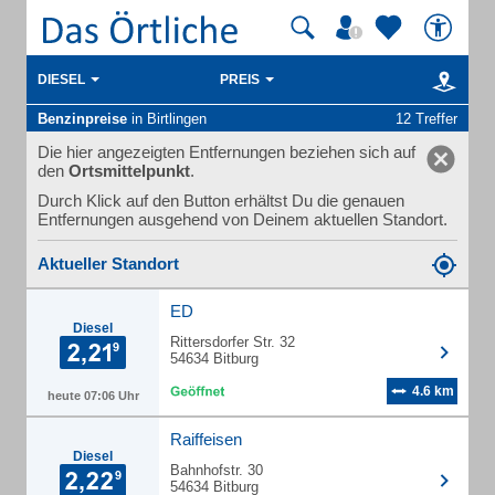
DIESEL
PREIS
Benzinpreise
in Birtlingen
12 Treffer
Die hier angezeigten Entfernungen beziehen sich auf
den
Ortsmittelpunkt
.
Durch Klick auf den Button erhältst Du die genauen
Entfernungen ausgehend von Deinem aktuellen Standort.
Aktueller Standort
ED
Diesel
Rittersdorfer Str. 32
54634 Bitburg
4.6 km
heute 07:06 Uhr
Raiffeisen
Diesel
Bahnhofstr. 30
54634 Bitburg