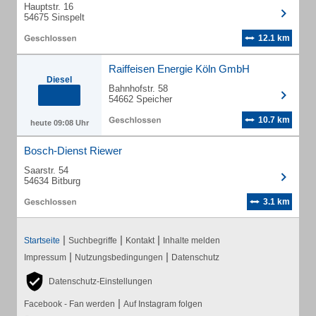
Hauptstr. 16
54675 Sinspelt
12.1 km
Raiffeisen Energie Köln GmbH
Diesel
Bahnhofstr. 58
54662 Speicher
10.7 km
heute 09:08 Uhr
Bosch-Dienst Riewer
Saarstr. 54
54634 Bitburg
3.1 km
|
|
|
Startseite
Suchbegriffe
Kontakt
Inhalte melden
|
|
Impressum
Nutzungsbedingungen
Datenschutz
Datenschutz-Einstellungen
|
Facebook - Fan werden
Auf Instagram folgen