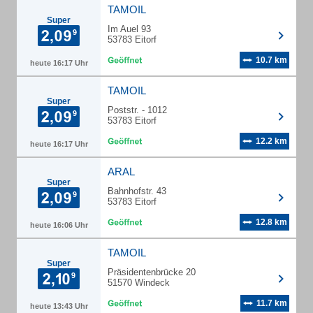
TAMOIL
Super
Im Auel 93
53783 Eitorf
10.7 km
heute 16:17 Uhr
TAMOIL
Super
Poststr. - 1012
53783 Eitorf
12.2 km
heute 16:17 Uhr
ARAL
Super
Bahnhofstr. 43
53783 Eitorf
12.8 km
heute 16:06 Uhr
TAMOIL
Super
Präsidentenbrücke 20
51570 Windeck
11.7 km
heute 13:43 Uhr