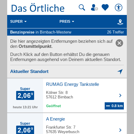
SUPER
PREIS
Benzinpreise
in Birnbach-Westerw
26 Treffer
Die hier angezeigten Entfernungen beziehen sich auf
den
Ortsmittelpunkt
.
Durch Klick auf den Button erhältst Du die genauen
Entfernungen ausgehend von Deinem aktuellen Standort.
Aktueller Standort
RUMAG Energy Tankstelle
Super
Kölner Str. 8
57612 Birnbach
0.8 km
heute 13:21 Uhr
A Energie
Super
Frankfurter Str. 7
57635 Weyerbusch