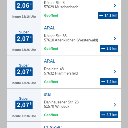
Kölner Str. 8
57629 Müschenbach
14.1 km
heute 13:16 Uhr
ARAL
Super
Kölner Str. 35
57610 Altenkirchen (Westerwald)
3.9 km
heute 13:26 Uhr
ARAL
Super
Rheinstr. 48
57632 Flammersfeld
7.4 km
heute 13:26 Uhr
star
Super
Dahlhausener Str. 23
51570 Windeck
8.7 km
heute 13:36 Uhr
CLASSIC