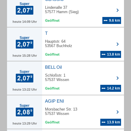
Super
Lindenalle 37
57577 Hamm (Sieg)
9.6 km
heute 14:09 Uhr
T
Super
Hauptstr. 64
53567 Buchholz
13.8 km
heute 15:28 Uhr
BELL Oil
Super
Schloßstr. 1
57537 Wissen
14.2 km
heute 13:22 Uhr
AGIP ENI
Super
Morsbacher Str. 13
57537 Wissen
13.9 km
heute 13:29 Uhr