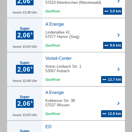
57610 Altenkirchen (Westerwald)
5.0 km
heute 13:38 Uhr
A Energie
Super
Lindenallee 41
57577 Hamm (Sieg)
9.6 km
heute 13:04 Uhr
Vorteil-Center
Super
Anton Limbach Str. 1
53567 Asbach
12.7 km
heute 12:06 Uhr
A Energie
Super
Koblenzer Str. 38
57537 Wissen
12.9 km
heute 13:03 Uhr
ED
Super