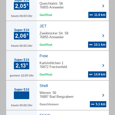
Super E10
Queichtalstr. 56
76855 Annweiler
11.9 km
heute 04:03 Uhr
JET
Super E10
Zweibrücker Str. 58
76855 Annweiler
10.1 km
heute 02:02 Uhr
Freie
Super E10
Karlshöhlchen 1
76872 Freckenfeld
14.9 km
gestern 12:03 Uhr
Shell
Super E10
Weinstr. 56
76887 Bad Bergzabern
5.1 km
heute 03:02 Uhr