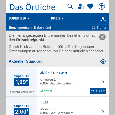
SUPER E10
PREIS
Benzinpreise
in Birkenhördt
13 Treffer
Die hier angezeigten Entfernungen beziehen sich auf
den
Ortsmittelpunkt
.
Durch Klick auf den Button erhältst Du die genauen
Entfernungen ausgehend von Deinem aktuellen Standort.
Aktueller Standort
SBK - Tankstelle
Super E10
Klingweg 1
76887 Bad Bergzabern
6.1 km
gestern 12:48 Uhr
HEM
Super E10
Weinstr. 63
76887 Bad Bergzabern