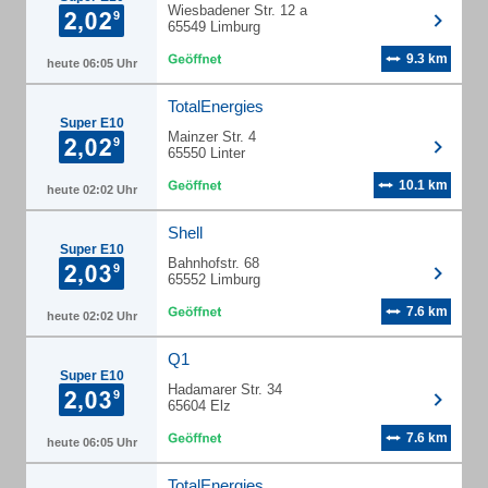
Wiesbadener Str. 12 a
65549 Limburg
9.3 km
heute 06:05 Uhr
TotalEnergies
Super E10
Mainzer Str. 4
65550 Linter
10.1 km
heute 02:02 Uhr
Shell
Super E10
Bahnhofstr. 68
65552 Limburg
7.6 km
heute 02:02 Uhr
Q1
Super E10
Hadamarer Str. 34
65604 Elz
7.6 km
heute 06:05 Uhr
TotalEnergies