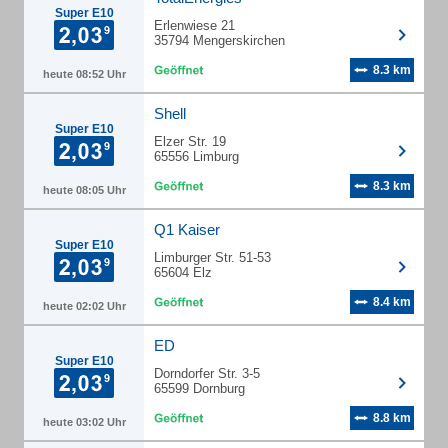
Super E10
Erlenwiese 21
35794 Mengerskirchen
8.3 km
heute 08:52 Uhr
Shell
Super E10
Elzer Str. 19
65556 Limburg
8.3 km
heute 08:05 Uhr
Q1 Kaiser
Super E10
Limburger Str. 51-53
65604 Elz
8.4 km
heute 02:02 Uhr
ED
Super E10
Dorndorfer Str. 3-5
65599 Dornburg
8.8 km
heute 03:02 Uhr