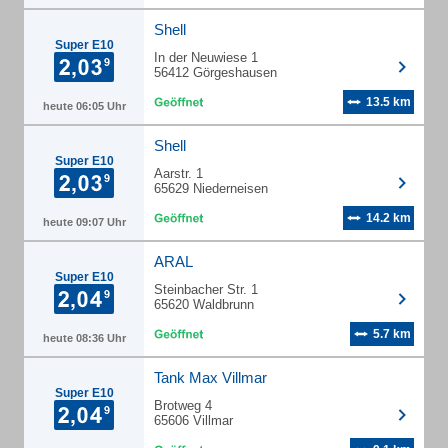
Shell
Super E10
In der Neuwiese 1
56412 Görgeshausen
13.5 km
heute 06:05 Uhr
Shell
Super E10
Aarstr. 1
65629 Niederneisen
14.2 km
heute 09:07 Uhr
ARAL
Super E10
Steinbacher Str. 1
65620 Waldbrunn
5.7 km
heute 08:36 Uhr
Tank Max Villmar
Super E10
Brotweg 4
65606 Villmar