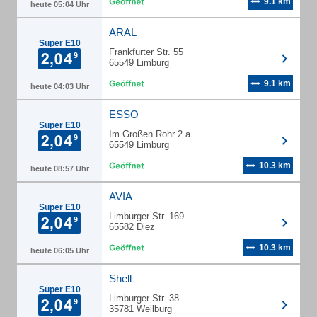
9.1 km
heute 05:04 Uhr
ARAL
Super E10
Frankfurter Str. 55
65549 Limburg
9.1 km
heute 04:03 Uhr
ESSO
Super E10
Im Großen Rohr 2 a
65549 Limburg
10.3 km
heute 08:57 Uhr
AVIA
Super E10
Limburger Str. 169
65582 Diez
10.3 km
heute 06:05 Uhr
Shell
Super E10
Limburger Str. 38
35781 Weilburg