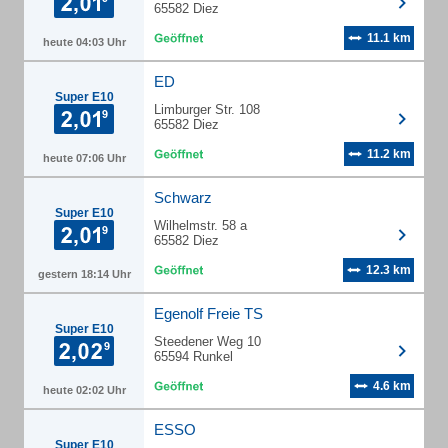
65582 Diez
11.1 km
heute 04:03 Uhr
ED
Super E10
Limburger Str. 108
65582 Diez
11.2 km
heute 07:06 Uhr
Schwarz
Super E10
Wilhelmstr. 58 a
65582 Diez
12.3 km
gestern 18:14 Uhr
Egenolf Freie TS
Super E10
Steedener Weg 10
65594 Runkel
4.6 km
heute 02:02 Uhr
ESSO
Super E10