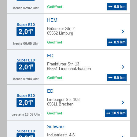
6.5 km
heute 02:02 Uhr
HEM
Super E10
Brüsseler Str. 2
65552 Limburg
8.9 km
heute 06:05 Uhr
ED
Super E10
Frankfurter Str. 13
65551 Lindenholzhausen
9.5 km
heute 07:04 Uhr
ED
Super E10
Limburger Str. 108
65611 Brechen
10.9 km
gestern 18:05 Uhr
Schwarz
Super E10
Industriestr. 4-6