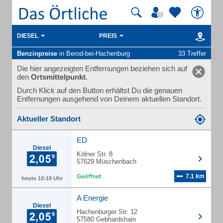
DIESEL
PREIS
Benzinpreise
in Berod-bei-Hachenburg
33 Treffer
Die hier angezeigten Entfernungen beziehen sich auf
den
Ortsmittelpunkt
.
Durch Klick auf den Button erhältst Du die genauen
Entfernungen ausgehend von Deinem aktuellen Standort.
Aktueller Standort
ED
Diesel
Kölner Str. 8
57629 Müschenbach
7.1 km
heute 10:19 Uhr
A Energie
Diesel
Hachenburger Str. 12
57580 Gebhardshain