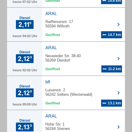
14.6 km
heute 07:02 Uhr
ARAL
Diesel
Raiffeisenstr. 17
56594 Willroth
14.7 km
heute 04:02 Uhr
ARAL
Diesel
Neuwieder Str. 38-40
56269 Dierdorf
11.2 km
heute 02:02 Uhr
bft
Diesel
Luisenstr. 2
56242 Selters (Westerwald)
13.1 km
heute 09:09 Uhr
ARAL
Diesel
Hohe Str. 1
56244 Steinen