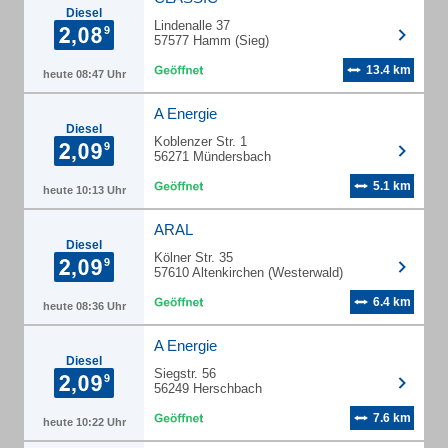
Diesel
Lindenalle 37
57577 Hamm (Sieg)
13.4 km
heute 08:47 Uhr
A Energie
Diesel
Koblenzer Str. 1
56271 Mündersbach
5.1 km
heute 10:13 Uhr
ARAL
Diesel
Kölner Str. 35
57610 Altenkirchen (Westerwald)
6.4 km
heute 08:36 Uhr
A Energie
Diesel
Siegstr. 56
56249 Herschbach
7.6 km
heute 10:22 Uhr