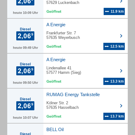
57629 Luckenbach
11.9 km
heute 10:09 Uhr
A Energie
Diesel
Frankfurter Str. 7
57635 Weyerbusch
12.5 km
heute 09:49 Uhr
A Energie
Diesel
Lindenallee 41
57577 Hamm (Sieg)
13.3 km
heute 09:50 Uhr
RUMAG Energy Tankstelle
Diesel
Kölner Str. 2
57635 Hasselbach
13.7 km
heute 10:07 Uhr
BELL Oil
Diesel