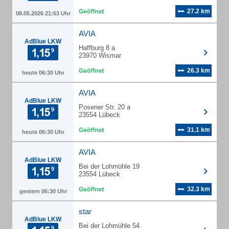
27.2 km
08.05.2026 21:53 Uhr
AVIA
AdBlue LKW
Haffburg 8 a
23970 Wismar
26.3 km
heute 06:30 Uhr
AVIA
AdBlue LKW
Posener Str. 20 a
23554 Lübeck
31.1 km
heute 06:30 Uhr
AVIA
AdBlue LKW
Bei der Lohmühle 19
23554 Lübeck
32.3 km
gestern 06:30 Uhr
star
AdBlue LKW
Bei der Lohmühle 54