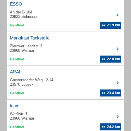
ESSO
An der B 104
23923 Selmsdorf
21.9 km
Marktkauf Tankstelle
Zierower Landstr. 3
23968 Wismar
22.0 km
ARAL
Gneversdorfer Weg 12-14
23570 Lübeck
23.4 km
team
Werftstr. 1
23966 Wismar
24.2 km