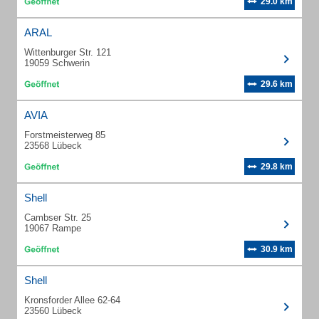
29.0 km
ARAL
Wittenburger Str. 121
19059 Schwerin
29.6 km
AVIA
Forstmeisterweg 85
23568 Lübeck
29.8 km
Shell
Cambser Str. 25
19067 Rampe
30.9 km
Shell
Kronsforder Allee 62-64
23560 Lübeck