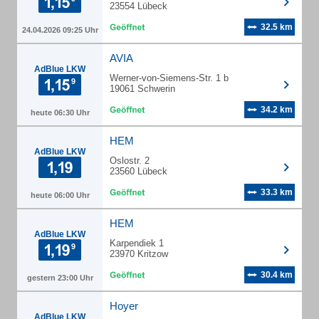
23554 Lübeck
32.5 km
24.04.2026 09:25 Uhr
AVIA
AdBlue LKW
Werner-von-Siemens-Str. 1 b
19061 Schwerin
34.2 km
heute 06:30 Uhr
HEM
AdBlue LKW
Oslostr. 2
23560 Lübeck
33.3 km
heute 06:00 Uhr
HEM
AdBlue LKW
Karpendiek 1
23970 Kritzow
30.4 km
gestern 23:00 Uhr
Hoyer
AdBlue LKW