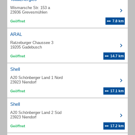
Wismarsche Str. 153 a
23936 Grevesmühlen
7.8 km
ARAL
Ratzeburger Chaussee 3
19205 Gadebusch
14.7 km
Shell
A20 Schönberger Land 1 Nord
23923 Niendorf
17.1 km
Shell
A20 Schönberger Land 2 Süd
23923 Niendorf
17.2 km