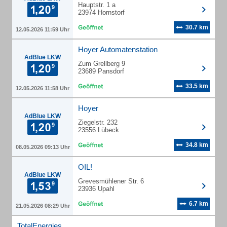
Hauptstr. 1 a
23974 Hornstorf
30.7 km
12.05.2026 11:59 Uhr
Hoyer Automatenstation
AdBlue LKW
Zum Grellberg 9
23689 Pansdorf
33.5 km
12.05.2026 11:58 Uhr
Hoyer
AdBlue LKW
Ziegelstr. 232
23556 Lübeck
34.8 km
08.05.2026 09:13 Uhr
OIL!
AdBlue LKW
Grevesmühlener Str. 6
23936 Upahl
6.7 km
21.05.2026 08:29 Uhr
TotalEnergies