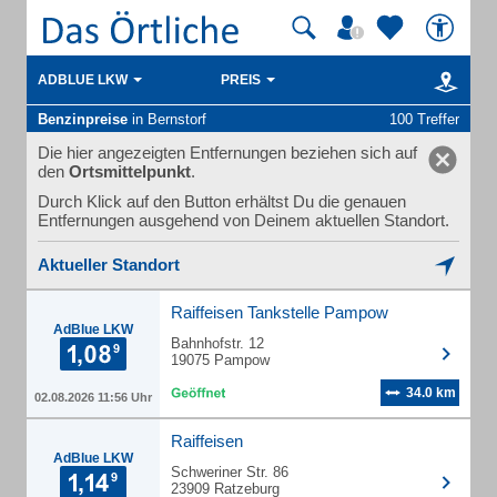
ADBLUE LKW
PREIS
Benzinpreise
in Bernstorf
100 Treffer
Die hier angezeigten Entfernungen beziehen sich auf
den
Ortsmittelpunkt
.
Durch Klick auf den Button erhältst Du die genauen
Entfernungen ausgehend von Deinem aktuellen Standort.
Aktueller Standort
Raiffeisen Tankstelle Pampow
AdBlue LKW
Bahnhofstr. 12
19075 Pampow
34.0 km
02.08.2026 11:56 Uhr
Raiffeisen
AdBlue LKW
Schweriner Str. 86
23909 Ratzeburg