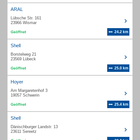
ARAL
Lübsche Str. 161
23966 Wismar
24.2 km
Shell
Borstelweg 21
23569 Lübeck
25.0 km
Hoyer
Am Margaretenhof 3
19057 Schwerin
25.4 km
Shell
Dänischburger Landstr. 13
23611 Sereetz