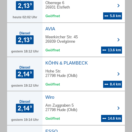
Oberrege 6
26931 Elsfleth
5.8 km
heute 02:02 Uhr
AVIA
Diesel
Meerkircher Str. 45
26939 Ovelgönne
13.6 km
gestern 18:12 Uhr
KÖHN & PLAMBECK
Diesel
Hohe Str.
27798 Hude (Oldb)
8.4 km
gestern 19:12 Uhr
Wiro
Diesel
Am Zuggraben 5
27798 Hude (Oldb)
14.6 km
gestern 19:14 Uhr
ESSO