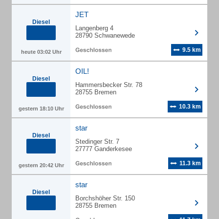
JET
Diesel
Langenberg 4
28790 Schwanewede
9.5 km
heute 03:02 Uhr
OIL!
Diesel
Hammersbecker Str. 78
28755 Bremen
10.3 km
gestern 18:10 Uhr
star
Diesel
Stedinger Str. 7
27777 Ganderkesee
11.3 km
gestern 20:42 Uhr
star
Diesel
Borchshöher Str. 150
28755 Bremen