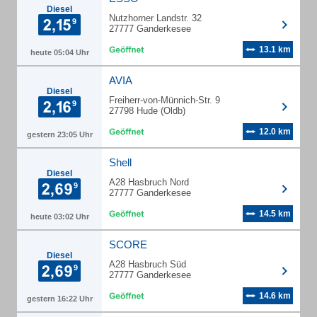
Diesel
Nutzhorner Landstr. 32
27777 Ganderkesee
13.1 km
heute 05:04 Uhr
AVIA
Diesel
Freiherr-von-Münnich-Str. 9
27798 Hude (Oldb)
12.0 km
gestern 23:05 Uhr
Shell
Diesel
A28 Hasbruch Nord
27777 Ganderkesee
14.5 km
heute 03:02 Uhr
SCORE
Diesel
A28 Hasbruch Süd
27777 Ganderkesee
14.6 km
gestern 16:22 Uhr