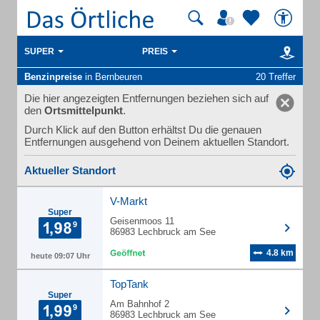
SUPER
PREIS
Benzinpreise
in Bernbeuren
20 Treffer
Die hier angezeigten Entfernungen beziehen sich auf
den
Ortsmittelpunkt
.
Durch Klick auf den Button erhältst Du die genauen
Entfernungen ausgehend von Deinem aktuellen Standort.
Aktueller Standort
V-Markt
Super
Geisenmoos 11
86983 Lechbruck am See
4.8 km
heute 09:07 Uhr
TopTank
Super
Am Bahnhof 2
86983 Lechbruck am See