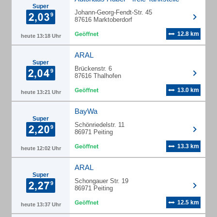
Super
Johann-Georg-Fendt-Str. 45
87616 Marktoberdorf
12.8 km
heute 13:18 Uhr
ARAL
Super
Brückenstr. 6
87616 Thalhofen
13.0 km
heute 13:21 Uhr
BayWa
Super
Schönriedelstr. 11
86971 Peiting
13.3 km
heute 12:02 Uhr
ARAL
Super
Schongauer Str. 19
86971 Peiting
12.5 km
heute 13:37 Uhr