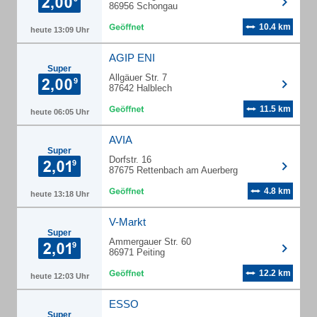
86956 Schongau
10.4 km
heute 13:09 Uhr
AGIP ENI
Super
Allgäuer Str. 7
87642 Halblech
11.5 km
heute 06:05 Uhr
AVIA
Super
Dorfstr. 16
87675 Rettenbach am Auerberg
4.8 km
heute 13:18 Uhr
V-Markt
Super
Ammergauer Str. 60
86971 Peiting
12.2 km
heute 12:03 Uhr
ESSO
Super