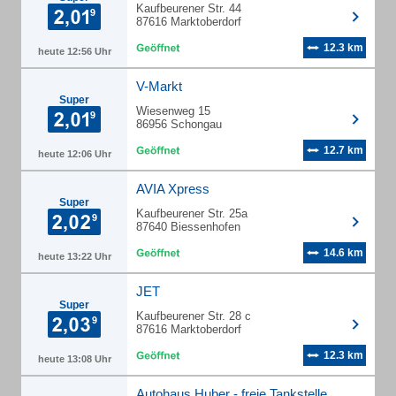
Kaufbeurener Str. 44
87616 Marktoberdorf
12.3 km
heute 12:56 Uhr
V-Markt
Super
Wiesenweg 15
86956 Schongau
12.7 km
heute 12:06 Uhr
AVIA Xpress
Super
Kaufbeurener Str. 25a
87640 Biessenhofen
14.6 km
heute 13:22 Uhr
JET
Super
Kaufbeurener Str. 28 c
87616 Marktoberdorf
12.3 km
heute 13:08 Uhr
Autohaus Huber - freie Tankstelle