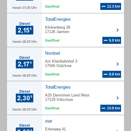
12.3 km
heute 17:25 Uhr
TotalEnergies
Diesel
Klinkenberg 28
17126 Jarmen
6.0 km
heute 18:23 Uhr
Nordoel
Diesel
Am Kleinbahnhof 3
17506 Gützkow
8.8 km
heute 18:25 Uhr
TotalEnergies
Diesel
A20 Demminer Land West
17129 Völschow
10.9 km
heute 18:23 Uhr
star
Diesel
Erlenweg 41