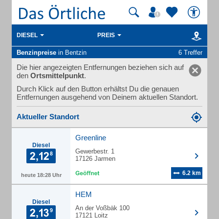
DIESEL
PREIS
Benzinpreise
in Bentzin
6 Treffer
Die hier angezeigten Entfernungen beziehen sich auf
den
Ortsmittelpunkt
.
Durch Klick auf den Button erhältst Du die genauen
Entfernungen ausgehend von Deinem aktuellen Standort.
Aktueller Standort
Greenline
Diesel
Gewerbestr. 1
17126 Jarmen
6.2 km
heute 18:28 Uhr
HEM
Diesel
An der Voßbäk 100
17121 Loitz