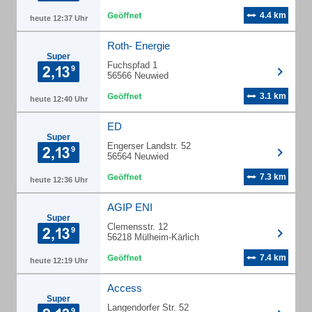
4.4 km
heute 12:37 Uhr
Roth- Energie
Super
Fuchspfad 1
56566 Neuwied
3.1 km
heute 12:40 Uhr
ED
Super
Engerser Landstr. 52
56564 Neuwied
7.3 km
heute 12:36 Uhr
AGIP ENI
Super
Clemensstr. 12
56218 Mülheim-Kärlich
7.4 km
heute 12:19 Uhr
Access
Super
Langendorfer Str. 52