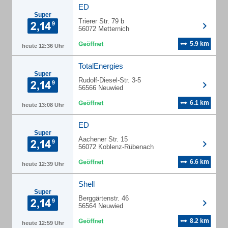
ED
Super
Trierer Str. 79 b
56072 Metternich
5.9 km
heute 12:36 Uhr
TotalEnergies
Super
Rudolf-Diesel-Str. 3-5
56566 Neuwied
6.1 km
heute 13:08 Uhr
ED
Super
Aachener Str. 15
56072 Koblenz-Rübenach
6.6 km
heute 12:39 Uhr
Shell
Super
Berggärtenstr. 46
56564 Neuwied
8.2 km
heute 12:59 Uhr