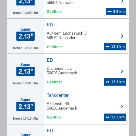
56564 Neuwied
8.9 km
heute 13:08 Uhr
ED
Super
Auf dem Luchsstück 3
56579 Rengsdorf
12.1 km
heute 12:39 Uhr
ED
Super
Buchenstr. 1 a
56626 Andernach
12.3 km
heute 13:01 Uhr
Tankcenter
Super
Aktienstr. 88
56626 Andernach
12.3 km
heute 13:15 Uhr
ED
Super