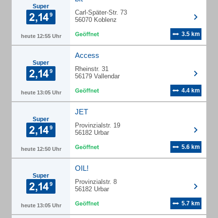
Super
Carl-Später-Str. 73
56070 Koblenz
3.5 km
heute 12:55 Uhr
Access
Super
Rheinstr. 31
56179 Vallendar
4.4 km
heute 13:05 Uhr
JET
Super
Provinzialstr. 19
56182 Urbar
5.6 km
heute 12:50 Uhr
OIL!
Super
Provinzialstr. 8
56182 Urbar
5.7 km
heute 13:05 Uhr