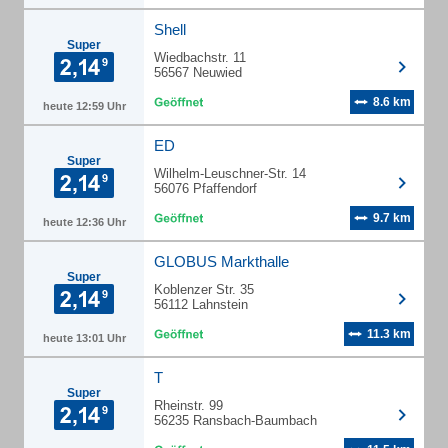
Shell
Super
Wiedbachstr. 11
56567 Neuwied
8.6 km
heute 12:59 Uhr
ED
Super
Wilhelm-Leuschner-Str. 14
56076 Pfaffendorf
9.7 km
heute 12:36 Uhr
GLOBUS Markthalle
Super
Koblenzer Str. 35
56112 Lahnstein
11.3 km
heute 13:01 Uhr
T
Super
Rheinstr. 99
56235 Ransbach-Baumbach