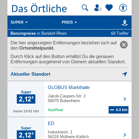
SUPER
PREIS
Benzinpreise
in Bendorf-Rhein
69 Treffer
Die hier angezeigten Entfernungen beziehen sich auf
den
Ortsmittelpunkt
.
Durch Klick auf den Button erhältst Du die genauen
Entfernungen ausgehend von Deinem aktuellen Standort.
Aktueller Standort
GLOBUS Markthalle
Super
Jakob-Caspers-Str. 2
56070 Bubenheim
4.4 km
heute 13:01 Uhr
ED
Super
Industriestr. 1
56218 Mülheim-Kärlich