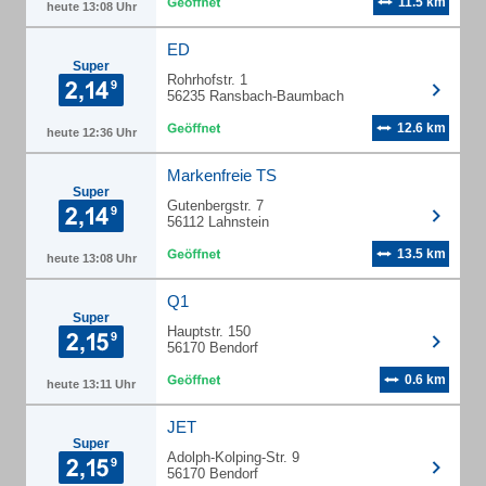
11.5 km
heute 13:08 Uhr
ED
Super
Rohrhofstr. 1
56235 Ransbach-Baumbach
12.6 km
heute 12:36 Uhr
Markenfreie TS
Super
Gutenbergstr. 7
56112 Lahnstein
13.5 km
heute 13:08 Uhr
Q1
Super
Hauptstr. 150
56170 Bendorf
0.6 km
heute 13:11 Uhr
JET
Super
Adolph-Kolping-Str. 9
56170 Bendorf