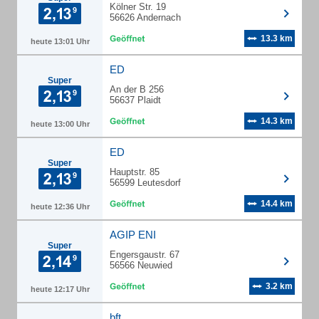
Kölner Str. 19
56626 Andernach
13.3 km
heute 13:01 Uhr
ED
Super
An der B 256
56637 Plaidt
14.3 km
heute 13:00 Uhr
ED
Super
Hauptstr. 85
56599 Leutesdorf
14.4 km
heute 12:36 Uhr
AGIP ENI
Super
Engersgaustr. 67
56566 Neuwied
3.2 km
heute 12:17 Uhr
bft