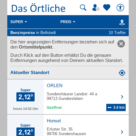
SUPER
PREIS
Benzinpreise
in Bellstedt
10 Treffer
Die hier angezeigten Entfernungen beziehen sich auf
den
Ortsmittelpunkt
.
Durch Klick auf den Button erhältst Du die genauen
Entfernungen ausgehend von Deinem aktuellen Standort.
Aktueller Standort
ORLEN
Super
Sondershäuser Landstr. 44 a
99713 Gundersleben
3.4 km
heute 14:52 Uhr
Honsel
Super
Erfurter Str. 35
99706 Sondershausen