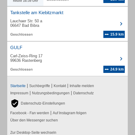
heute 16:39 Uhr
Tankstelle am Kiebitzmarkt
Lauchaer Str. 50 a
06647 Bad Bibra
15.9 km
GULF
Carl-Zeiss-Ring 17
99636 Rastenberg
24.9 km
|
|
|
Startseite
Suchbegriffe
Kontakt
Inhalte melden
|
|
Impressum
Nutzungsbedingungen
Datenschutz
Datenschutz-Einstellungen
|
Facebook - Fan werden
Auf Instagram folgen
Über den Messenger suchen
Zur Desktop-Seite wechseln