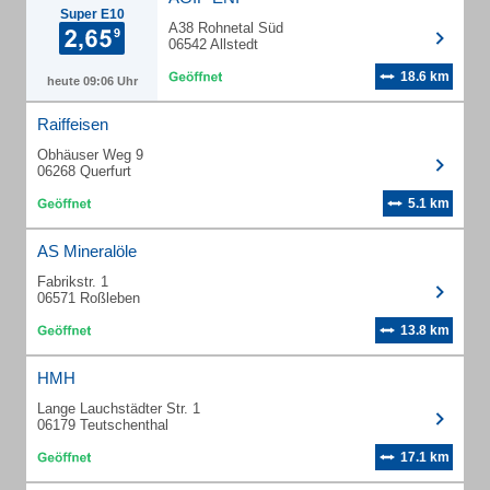
Super E10
A38 Rohnetal Süd
06542 Allstedt
18.6 km
heute 09:06 Uhr
Raiffeisen
Obhäuser Weg 9
06268 Querfurt
5.1 km
AS Mineralöle
Fabrikstr. 1
06571 Roßleben
13.8 km
HMH
Lange Lauchstädter Str. 1
06179 Teutschenthal
17.1 km