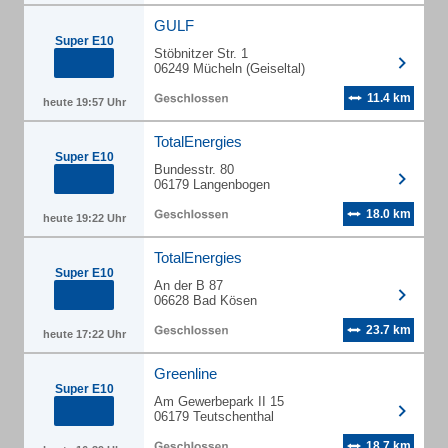
GULF
Super E10
Stöbnitzer Str. 1
06249 Mücheln (Geiseltal)
11.4 km
heute 19:57 Uhr
TotalEnergies
Super E10
Bundesstr. 80
06179 Langenbogen
18.0 km
heute 19:22 Uhr
TotalEnergies
Super E10
An der B 87
06628 Bad Kösen
23.7 km
heute 17:22 Uhr
Greenline
Super E10
Am Gewerbepark II 15
06179 Teutschenthal
18.7 km