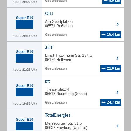
8.5 km
heute 20:02 Uhr
OIL!
Super E10
Am Sportplatz 6
06571 Roßleben
15.4 km
heute 20:15 Uhr
JET
Super E10
Ernst-Thaelmann-Str. 137 a
06179 Holleben
21.0 km
heute 21:23 Uhr
bft
Super E10
Theaterplatz 4
06618 Naumburg (Saale)
24.7 km
heute 19:31 Uhr
TotalEnergies
Super E10
Merseburger Str. 31 b
06632 Freyburg (Unstrut)