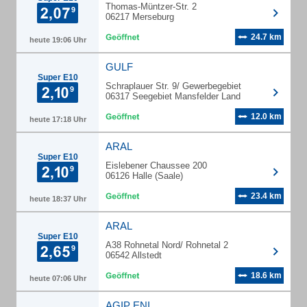
Thomas-Müntzer-Str. 2
06217 Merseburg
24.7 km
heute 19:06 Uhr
GULF
Super E10
Schraplauer Str. 9/ Gewerbegebiet
06317 Seegebiet Mansfelder Land
12.0 km
heute 17:18 Uhr
ARAL
Super E10
Eislebener Chaussee 200
06126 Halle (Saale)
23.4 km
heute 18:37 Uhr
ARAL
Super E10
A38 Rohnetal Nord/ Rohnetal 2
06542 Allstedt
18.6 km
heute 07:06 Uhr
AGIP ENI