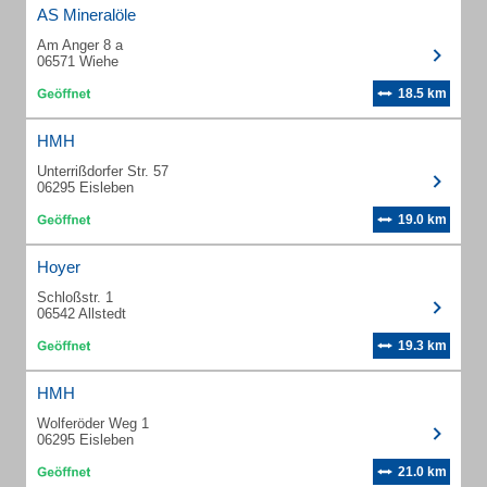
AS Mineralöle
Am Anger 8 a
06571 Wiehe
18.5 km
HMH
Unterrißdorfer Str. 57
06295 Eisleben
19.0 km
Hoyer
Schloßstr. 1
06542 Allstedt
19.3 km
HMH
Wolferöder Weg 1
06295 Eisleben
21.0 km