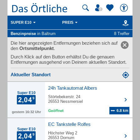
SUPER E10
PREIS
Benzinpreise
in Baltrum
8 Treffer
Die hier angezeigten Entfernungen beziehen sich auf
den
Ortsmittelpunkt
.
Durch Klick auf den Button erhältst Du die genauen
Entfernungen ausgehend von Deinem aktuellen Standort.
Aktueller Standort
24h Tankautomat Albers
Super E10
Störtebekerstr. 24
26553 Nessmersiel
6.8 km
gestern 16:32 Uhr
EC Tankstelle Rolfes
Super E10
Höchster Weg 2
26553 Dornum