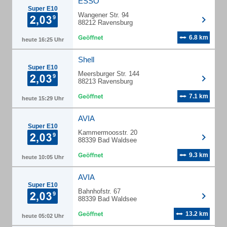
ESSO
Super E10
Wangener Str. 94
88212 Ravensburg
6.8 km
heute 16:25 Uhr
Shell
Super E10
Meersburger Str. 144
88213 Ravensburg
7.1 km
heute 15:29 Uhr
AVIA
Super E10
Kammermoosstr. 20
88339 Bad Waldsee
9.3 km
heute 10:05 Uhr
AVIA
Super E10
Bahnhofstr. 67
88339 Bad Waldsee
13.2 km
heute 05:02 Uhr