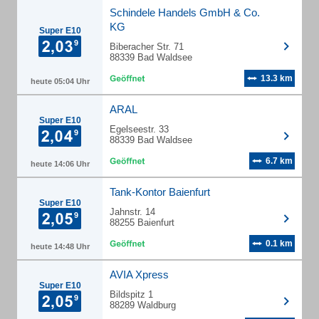
Schindele Handels GmbH & Co.
KG
Super E10
Biberacher Str. 71
88339 Bad Waldsee
13.3 km
heute 05:04 Uhr
ARAL
Super E10
Egelseestr. 33
88339 Bad Waldsee
6.7 km
heute 14:06 Uhr
Tank-Kontor Baienfurt
Super E10
Jahnstr. 14
88255 Baienfurt
0.1 km
heute 14:48 Uhr
AVIA Xpress
Super E10
Bildspitz 1
88289 Waldburg