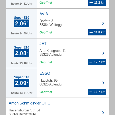
11.2 km
heute 14:51 Uhr
AVIA
Super E10
Dorfstr. 3
88364 Wolfegg
11.8 km
heute 14:49 Uhr
JET
Super E10
Alte Kiesgrube 11
88326 Aulendorf
12.7 km
heute 13:10 Uhr
ESSO
Super E10
Hauptstr. 99
88326 Aulendorf
13.7 km
heute 13:41 Uhr
Anton Schmidinger OHG
Ravensburger Str. 54
88368 Bergatreute