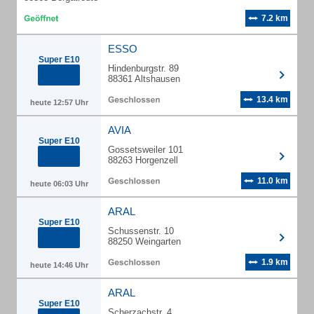
7.2 km
ESSO
Super E10
Hindenburgstr. 89
88361 Altshausen
13.4 km
heute 12:57 Uhr
AVIA
Super E10
Gossetsweiler 101
88263 Horgenzell
11.0 km
heute 06:03 Uhr
ARAL
Super E10
Schussenstr. 10
88250 Weingarten
1.9 km
heute 14:46 Uhr
ARAL
Super E10
Scherzachstr. 4