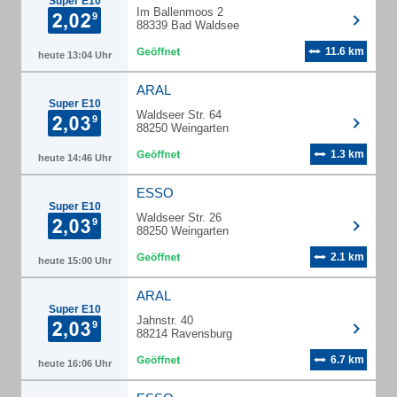
Super E10
Im Ballenmoos 2
88339 Bad Waldsee
11.6 km
heute 13:04 Uhr
ARAL
Super E10
Waldseer Str. 64
88250 Weingarten
1.3 km
heute 14:46 Uhr
ESSO
Super E10
Waldseer Str. 26
88250 Weingarten
2.1 km
heute 15:00 Uhr
ARAL
Super E10
Jahnstr. 40
88214 Ravensburg
6.7 km
heute 16:06 Uhr