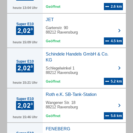
2.6 km
heute 13:04 Uhr
JET
Super E10
Gartenstr. 90
88212 Ravensburg
4.5 km
heute 15:09 Uhr
Schindele Handels GmbH & Co.
KG
Super E10
Schlegelwinkel 1
88212 Ravensburg
5.2 km
heute 15:21 Uhr
Roth e.K. SB-Tank-Station
Super E10
Wangener Str. 18
88212 Ravensburg
5.6 km
heute 15:46 Uhr
FENEBERG