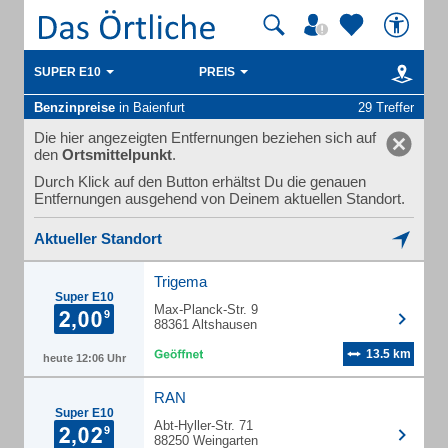
SUPER E10
PREIS
Benzinpreise
in Baienfurt
29 Treffer
Die hier angezeigten Entfernungen beziehen sich auf
den
Ortsmittelpunkt
.
Durch Klick auf den Button erhältst Du die genauen
Entfernungen ausgehend von Deinem aktuellen Standort.
Aktueller Standort
Trigema
Super E10
Max-Planck-Str. 9
88361 Altshausen
13.5 km
heute 12:06 Uhr
RAN
Super E10
Abt-Hyller-Str. 71
88250 Weingarten