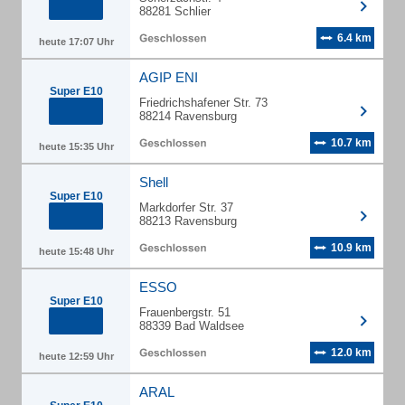
88281 Schlier
6.4 km
heute 17:07 Uhr
AGIP ENI
Super E10
Friedrichshafener Str. 73
88214 Ravensburg
10.7 km
heute 15:35 Uhr
Shell
Super E10
Markdorfer Str. 37
88213 Ravensburg
10.9 km
heute 15:48 Uhr
ESSO
Super E10
Frauenbergstr. 51
88339 Bad Waldsee
12.0 km
heute 12:59 Uhr
ARAL