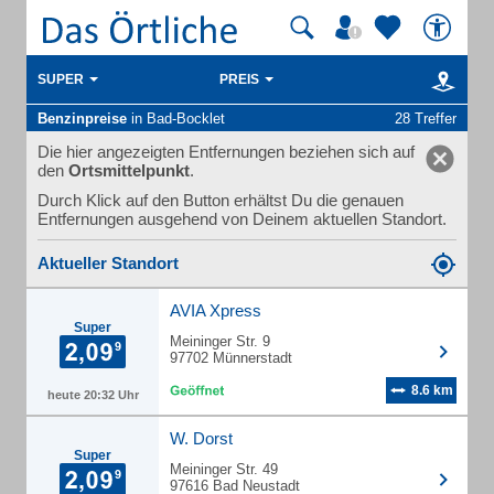
SUPER
PREIS
Benzinpreise
in Bad-Bocklet
28 Treffer
Die hier angezeigten Entfernungen beziehen sich auf
den
Ortsmittelpunkt
.
Durch Klick auf den Button erhältst Du die genauen
Entfernungen ausgehend von Deinem aktuellen Standort.
Aktueller Standort
AVIA Xpress
Super
Meininger Str. 9
97702 Münnerstadt
8.6 km
heute 20:32 Uhr
W. Dorst
Super
Meininger Str. 49
97616 Bad Neustadt