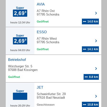
AVIA
Super
A7 Rhön Ost
97795 Schondra
14.0 km
heute 12:34 Uhr
ESSO
Super
A7 Rhön West
97795 Schondra
14.1 km
heute 04:03 Uhr
Betriebshof
Würzburger Str. 5
97688 Bad Kissingen
8.8 km
JET
Super
Schweinfurter Str. 29
97616 Bad Neustadt
10.8 km
heute 20:29 Uhr