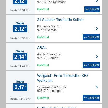
97616 Bad Neustadt
8.6 km
heute 19:34 Uhr
24-Stunden Tankstelle Sellner
Super
Kissinger Str. 18
97779 Geroda
13.1 km
heute 15:39 Uhr
ARAL
Super
An der Saale 1 a
97717 Euerdorf
13.3 km
heute 14:47 Uhr
Weigand - Freie Tankstelle - KFZ
Werkstatt
Super
Schweinfurter Str. 49
97517 Rannungen
15.0 km
heute 16:43 Uhr