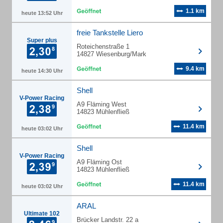
1.1 km
heute 13:52 Uhr
freie Tankstelle Liero
Super plus
Roteichenstraße 1
14827 Wiesenburg/Mark
9.4 km
heute 14:30 Uhr
Shell
V-Power Racing
A9 Fläming West
14823 Mühlenfließ
11.4 km
heute 03:02 Uhr
Shell
V-Power Racing
A9 Fläming Ost
14823 Mühlenfließ
11.4 km
heute 03:02 Uhr
ARAL
Ultimate 102
Brücker Landstr. 22 a