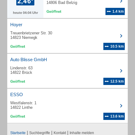
14806 Bad Belzig
1.4 km
heute 04:04 Uhr
Hoyer
Treuenbrietzener Str. 30
14823 Niemegk
10.5 km
Auto Blisse GmbH
Lindenstr. 63
14822 Brück
12.5 km
ESSO
Westfalenstr. 1
14822 Linthe
13.6 km
|
|
|
Startseite
Suchbegriffe
Kontakt
Inhalte melden