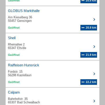
20.9 km
GLOBUS Markthalle
Am Kieselberg 36
55457 Gensingen
20.9 km
Shell
Rheinallee 2
65347 Eltville
21.9 km
Raiffeisen Hunsrück
Fordstr. 15
56288 Kastellaun
22.2 km
Calpam
Bahnhofstr. 35
65307 Bad Schwalbach