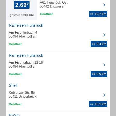
A61 Hunsrück Ost
55442 Daxweiler
10.7 km
gestern 13:04 Uhr
Raiffeisen Hunsrück
Am Fischlerbach 4
55494 Rheinböllen
9.3 km
Raiffeisen Hunsrück
Am Fischerbach 12-16
55494 Rheinböllen
9.5 km
Shell
Koblenzer Str. 85
55411 Bingerbrück
13.1 km
ESSO