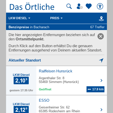
LKW DIESEL
PREIS
Benzinpreise
in Bacharach
67 Treffer
Die hier angezeigten Entfernungen beziehen sich auf
den
Ortsmittelpunkt
.
Durch Klick auf den Button erhältst Du die genauen
Entfernungen ausgehend von Deinem aktuellen Standort.
Aktueller Standort
Raiffeisen Hunsrück
LKW Diesel
Argenthaler Str. 8
55469 Simmern (Hunsrück)
17.9 km
gestern 17:35 Uhr
ESSO
LKW Diesel
Geisenheimer Str. 62
65385 Rüdesheim am Rhein