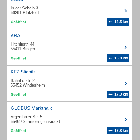
In der Scheib 3
56291 Pfalzfeld
13.5 km
ARAL
Hitchinstr. 44
55411 Bingen
15.8 km
KFZ Stiebitz
Bahnhofstr. 2
55452 Windesheim
17.3 km
GLOBUS Markthalle
Argenthaler Str. 5
55469 Simmern (Hunsrück)
17.8 km