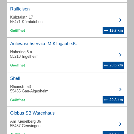
Raiffeisen
Külztalstr. 17
55471 Kümbdchen
19.7 km
Autowaschservice M.Klingauf e.K.
Nahering 8 a
55218 Ingelheim
20.6 km
Shell
Rheinstr. 53
55435 Gau-Algesheim
20.8 km
Globus SB Warenhaus
Am Kieselberg 36
55457 Gensingen