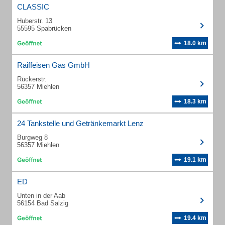
CLASSIC
Huberstr. 13
55595 Spabrücken
18.0 km
Raiffeisen Gas GmbH
Rückerstr.
56357 Miehlen
18.3 km
24 Tankstelle und Getränkemarkt Lenz
Burgweg 8
56357 Miehlen
19.1 km
ED
Unten in der Aab
56154 Bad Salzig
19.4 km