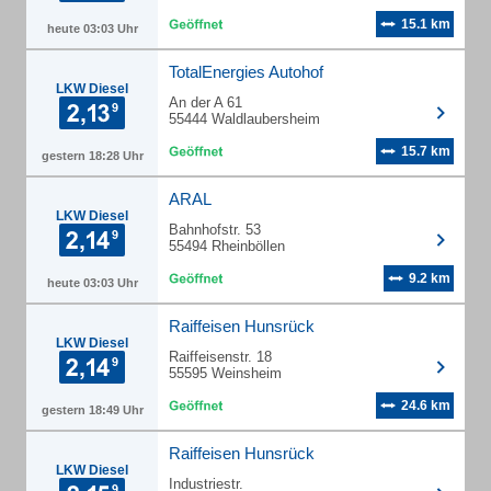
15.1 km
heute 03:03 Uhr
TotalEnergies Autohof
LKW Diesel
An der A 61
55444 Waldlaubersheim
15.7 km
gestern 18:28 Uhr
ARAL
LKW Diesel
Bahnhofstr. 53
55494 Rheinböllen
9.2 km
heute 03:03 Uhr
Raiffeisen Hunsrück
LKW Diesel
Raiffeisenstr. 18
55595 Weinsheim
24.6 km
gestern 18:49 Uhr
Raiffeisen Hunsrück
LKW Diesel
Industriestr.