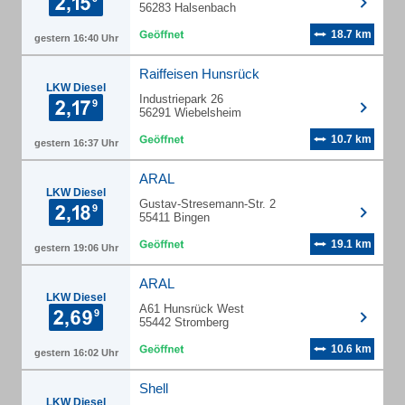
56283 Halsenbach
18.7 km
gestern 16:40 Uhr
Raiffeisen Hunsrück
LKW Diesel
Industriepark 26
56291 Wiebelsheim
10.7 km
gestern 16:37 Uhr
ARAL
LKW Diesel
Gustav-Stresemann-Str. 2
55411 Bingen
19.1 km
gestern 19:06 Uhr
ARAL
LKW Diesel
A61 Hunsrück West
55442 Stromberg
10.6 km
gestern 16:02 Uhr
Shell
LKW Diesel