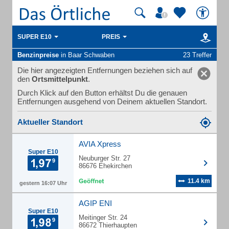
SUPER E10
PREIS
Benzinpreise
in Baar Schwaben
23 Treffer
Die hier angezeigten Entfernungen beziehen sich auf
den
Ortsmittelpunkt
.
Durch Klick auf den Button erhältst Du die genauen
Entfernungen ausgehend von Deinem aktuellen Standort.
Aktueller Standort
AVIA Xpress
Super E10
Neuburger Str. 27
86676 Ehekirchen
11.4 km
gestern 16:07 Uhr
AGIP ENI
Super E10
Meitinger Str. 24
86672 Thierhaupten