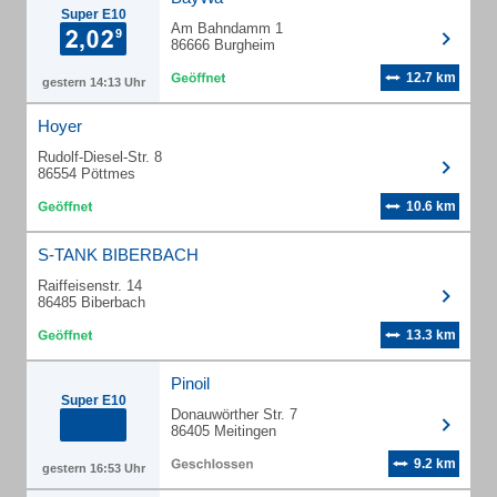
Super E10
Am Bahndamm 1
86666 Burgheim
12.7 km
gestern 14:13 Uhr
Hoyer
Rudolf-Diesel-Str. 8
86554 Pöttmes
10.6 km
S-TANK BIBERBACH
Raiffeisenstr. 14
86485 Biberbach
13.3 km
Pinoil
Super E10
Donauwörther Str. 7
86405 Meitingen
9.2 km
gestern 16:53 Uhr