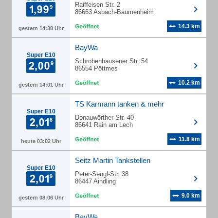
Raiffeisen Str. 2
86663 Asbach-Bäumenheim
14.3 km
gestern 14:30 Uhr
BayWa
Super E10
Schrobenhausener Str. 54
86554 Pöttmes
10.2 km
gestern 14:01 Uhr
TS Karmann tanken & mehr
Super E10
Donauwörther Str. 40
86641 Rain am Lech
11.8 km
heute 03:02 Uhr
Seitz Martin Tankstellen
Super E10
Peter-Sengl-Str. 38
86447 Aindling
9.0 km
gestern 08:06 Uhr
BayWa