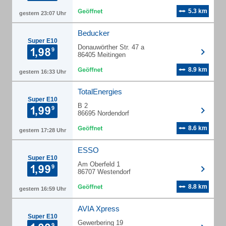
5.3 km
gestern 23:07 Uhr
Beducker
Super E10
Donauwörther Str. 47 a
86405 Meitingen
8.9 km
gestern 16:33 Uhr
TotalEnergies
Super E10
B 2
86695 Nordendorf
8.6 km
gestern 17:28 Uhr
ESSO
Super E10
Am Oberfeld 1
86707 Westendorf
8.8 km
gestern 16:59 Uhr
AVIA Xpress
Super E10
Gewerbering 19