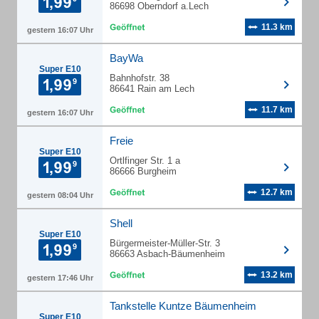
86698 Oberndorf a.Lech
11.3 km
gestern 16:07 Uhr
BayWa
Super E10
Bahnhofstr. 38
86641 Rain am Lech
11.7 km
gestern 16:07 Uhr
Freie
Super E10
Ortlfinger Str. 1 a
86666 Burgheim
12.7 km
gestern 08:04 Uhr
Shell
Super E10
Bürgermeister-Müller-Str. 3
86663 Asbach-Bäumenheim
13.2 km
gestern 17:46 Uhr
Tankstelle Kuntze Bäumenheim
Super E10