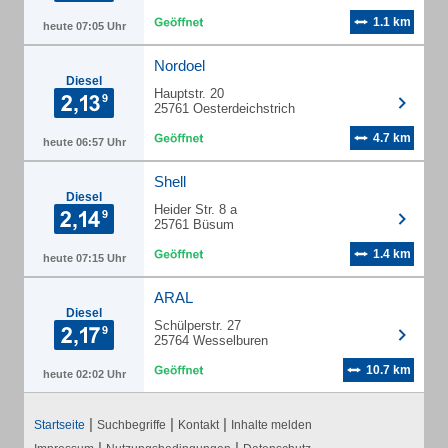
1.1 km
heute 07:05 Uhr
Nordoel
Diesel
Hauptstr. 20
25761 Oesterdeichstrich
4.7 km
heute 06:57 Uhr
Shell
Diesel
Heider Str. 8 a
25761 Büsum
1.4 km
heute 07:15 Uhr
ARAL
Diesel
Schülperstr. 27
25764 Wesselburen
10.7 km
heute 02:02 Uhr
|
|
|
Startseite
Suchbegriffe
Kontakt
Inhalte melden
|
|