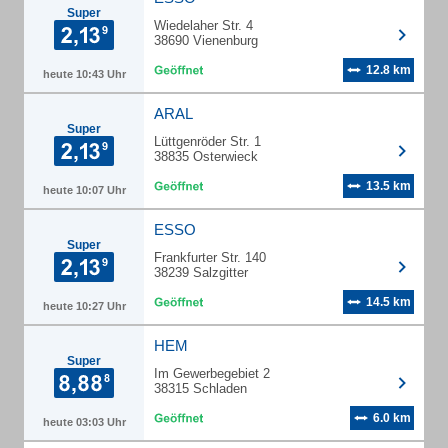
Super
Wiedelaher Str. 4
38690 Vienenburg
12.8 km
heute 10:43 Uhr
ARAL
Super
Lüttgenröder Str. 1
38835 Osterwieck
13.5 km
heute 10:07 Uhr
ESSO
Super
Frankfurter Str. 140
38239 Salzgitter
14.5 km
heute 10:27 Uhr
HEM
Super
Im Gewerbegebiet 2
38315 Schladen
6.0 km
heute 03:03 Uhr