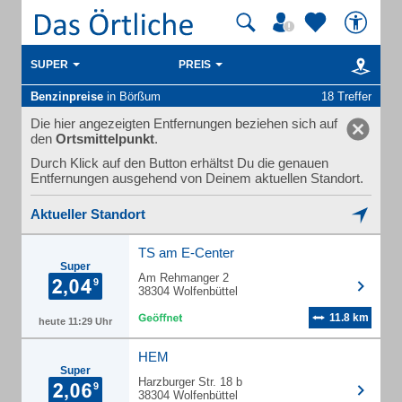
SUPER
PREIS
Benzinpreise
in Börßum
18 Treffer
Die hier angezeigten Entfernungen beziehen sich auf
den
Ortsmittelpunkt
.
Durch Klick auf den Button erhältst Du die genauen
Entfernungen ausgehend von Deinem aktuellen Standort.
Aktueller Standort
TS am E-Center
Super
Am Rehmanger 2
38304 Wolfenbüttel
11.8 km
heute 11:29 Uhr
HEM
Super
Harzburger Str. 18 b
38304 Wolfenbüttel