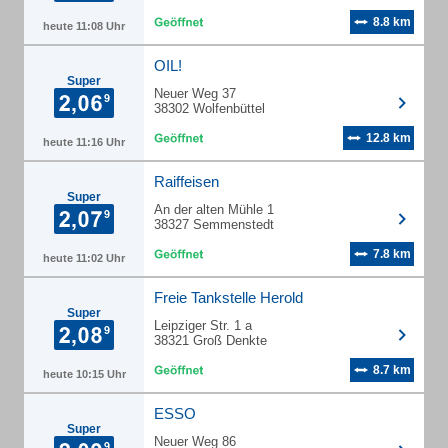
8.8 km
heute 11:08 Uhr
OIL!
Super
Neuer Weg 37
38302 Wolfenbüttel
12.8 km
heute 11:16 Uhr
Raiffeisen
Super
An der alten Mühle 1
38327 Semmenstedt
7.8 km
heute 11:02 Uhr
Freie Tankstelle Herold
Super
Leipziger Str. 1 a
38321 Groß Denkte
8.7 km
heute 10:15 Uhr
ESSO
Super
Neuer Weg 86