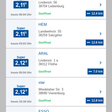
Lindenstr. 56
38704 Liebenburg
12.4 km
heute 06:04 Uhr
HEM
Super
Landwehrstr. 55
38259 Salzgitter
12.6 km
heute 03:03 Uhr
ARAL
Super
Lindenstr. 1 a
38312 Flöthe
7.0 km
heute 05:04 Uhr
star
Super
Wiedelaher Str. 3
38690 Vienenburg
12.8 km
heute 10:18 Uhr
ESSO