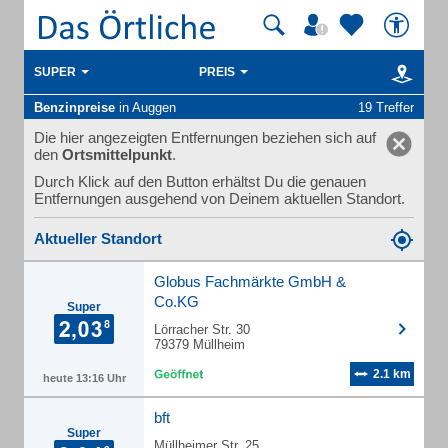
SUPER
PREIS
Benzinpreise
in Auggen
19 Treffer
Die hier angezeigten Entfernungen beziehen sich auf
den
Ortsmittelpunkt
.
Durch Klick auf den Button erhältst Du die genauen
Entfernungen ausgehend von Deinem aktuellen Standort.
Aktueller Standort
Globus Fachmärkte GmbH &
Co.KG
Super
Lörracher Str. 30
79379 Müllheim
2.1 km
heute 13:16 Uhr
bft
Super
Müllheimer Str. 25