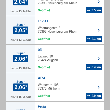
79395 Neuenburg am Rhein
3.5 km
heute 13:14 Uhr
ESSO
Super
Westtangente 2
79395 Neuenburg am Rhein
4.1 km
heute 13:01 Uhr
bft
Super
Erzweg 10
79424 Auggen
0.4 km
heute 13:18 Uhr
ARAL
Super
Werderstr. 105
79379 Müllheim
4.0 km
heute 15:06 Uhr
Freie