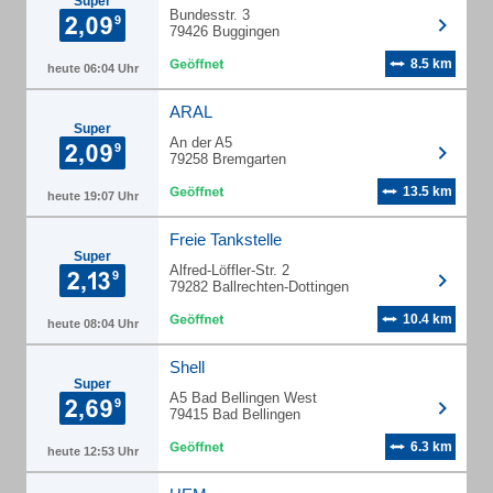
Super
Bundesstr. 3
79426 Buggingen
8.5 km
heute 06:04 Uhr
ARAL
Super
An der A5
79258 Bremgarten
13.5 km
heute 19:07 Uhr
Freie Tankstelle
Super
Alfred-Löffler-Str. 2
79282 Ballrechten-Dottingen
10.4 km
heute 08:04 Uhr
Shell
Super
A5 Bad Bellingen West
79415 Bad Bellingen
6.3 km
heute 12:53 Uhr