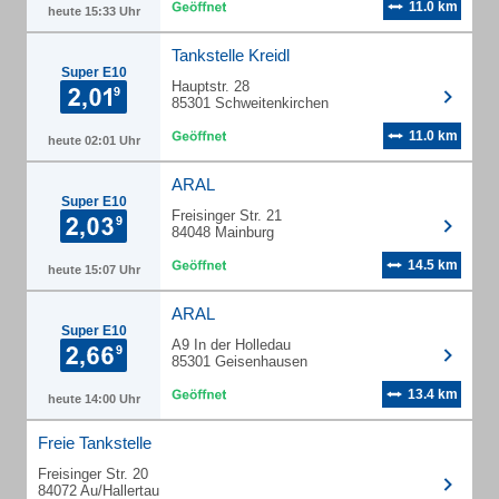
11.0 km
heute 15:33 Uhr
Tankstelle Kreidl
Super E10
Hauptstr. 28
85301 Schweitenkirchen
11.0 km
heute 02:01 Uhr
ARAL
Super E10
Freisinger Str. 21
84048 Mainburg
14.5 km
heute 15:07 Uhr
ARAL
Super E10
A9 In der Holledau
85301 Geisenhausen
13.4 km
heute 14:00 Uhr
Freie Tankstelle
Freisinger Str. 20
84072 Au/Hallertau