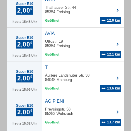
Super E10
Thalhauser Str. 44
85354 Freising
12.0 km
heute 15:48 Uhr
AVIA
Super E10
Ottostr. 19
85354 Freising
12.1 km
heute 15:48 Uhr
T
Super E10
Äußere Landshuter Str. 38
84048 Mainburg
13.6 km
heute 15:06 Uhr
AGIP ENI
Super E10
Preysingstr. 58
85283 Wolnzach
13.7 km
heute 15:32 Uhr