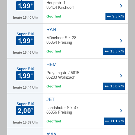
Hauptstr. 1
85414 Kirchdorf
9.3 km
heute 15:40 Uhr
RAN
Super E10
Münchner Str. 28
85354 Freising
13.3 km
heute 15:46 Uhr
HEM
Super E10
Preysingstr. / 5815
85283 Wolnzach
13.6 km
heute 15:44 Uhr
JET
Super E10
Landshuter Str. 47
85356 Freising
11.1 km
heute 15:39 Uhr
AVIA