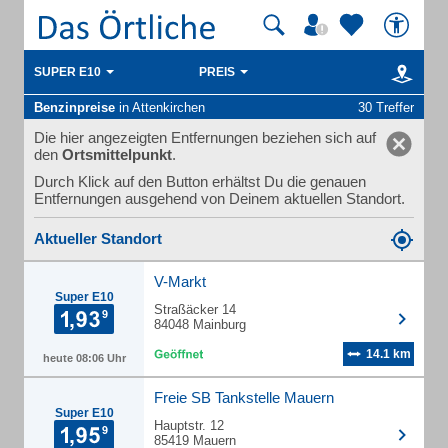
SUPER E10
PREIS
Benzinpreise
in Attenkirchen
30 Treffer
Die hier angezeigten Entfernungen beziehen sich auf
den
Ortsmittelpunkt
.
Durch Klick auf den Button erhältst Du die genauen
Entfernungen ausgehend von Deinem aktuellen Standort.
Aktueller Standort
V-Markt
Super E10
Straßäcker 14
84048 Mainburg
14.1 km
heute 08:06 Uhr
Freie SB Tankstelle Mauern
Super E10
Hauptstr. 12
85419 Mauern