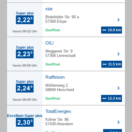
star
Super plus
Bielefelder Str. 90 a
57368 Elspe
10.9 km
heute 09:52 Uhr
OIL!
Super plus
Meggener Str. 9
57368 Lennestadt
11.5 km
heute 09:56 Uhr
Raiffeisen
Super plus
Mühlenweg 2
58849 Herscheid
12.3 km
heute 06:05 Uhr
TotalEnergies
Excellium Super plus
Kölner Str. 86
57439 Attendorn