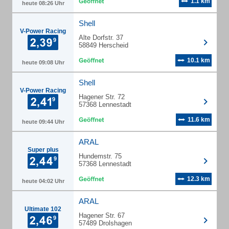
1.1 km
heute 08:26 Uhr
Shell
V-Power Racing
Alte Dorfstr. 37
58849 Herscheid
10.1 km
heute 09:08 Uhr
Shell
V-Power Racing
Hagener Str. 72
57368 Lennestadt
11.6 km
heute 09:44 Uhr
ARAL
Super plus
Hundemstr. 75
57368 Lennestadt
12.3 km
heute 04:02 Uhr
ARAL
Ultimate 102
Hagener Str. 67
57489 Drolshagen