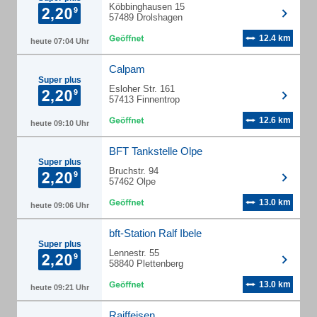
Köbbinghausen 15
57489 Drolshagen
12.4 km
heute 07:04 Uhr
Calpam
Super plus
Esloher Str. 161
57413 Finnentrop
12.6 km
heute 09:10 Uhr
BFT Tankstelle Olpe
Super plus
Bruchstr. 94
57462 Olpe
13.0 km
heute 09:06 Uhr
bft-Station Ralf Ibele
Super plus
Lennestr. 55
58840 Plettenberg
13.0 km
heute 09:21 Uhr
Raiffeisen