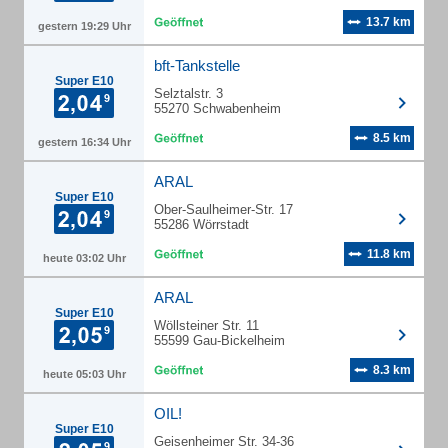
13.7 km
gestern 19:29 Uhr
bft-Tankstelle
Super E10
Selztalstr. 3
55270 Schwabenheim
8.5 km
gestern 16:34 Uhr
ARAL
Super E10
Ober-Saulheimer-Str. 17
55286 Wörrstadt
11.8 km
heute 03:02 Uhr
ARAL
Super E10
Wöllsteiner Str. 11
55599 Gau-Bickelheim
8.3 km
heute 05:03 Uhr
OIL!
Super E10
Geisenheimer Str. 34-36