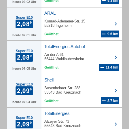
9.3 km
heute 02:02 Uhr
ARAL
Super E10
Konrad-Adenauer-Str. 15
55218 Ingelheim
9.6 km
heute 02:01 Uhr
TotalEnergies Autohof
Super E10
An der A 61
55444 Waldlaubersheim
11.4 km
heute 07:05 Uhr
Shell
Super E10
Bosenheimer Str. 288
55543 Bad Kreuznach
8.7 km
heute 07:04 Uhr
TotalEnergies
Super E10
Alzeyer Str. 73
55543 Bad Kreuznach