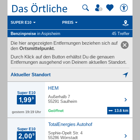
SUPER E10
PREIS
Benzinpreise
in Aspisheim
45 Treffer
Die hier angezeigten Entfernungen beziehen sich auf
den
Ortsmittelpunkt
.
Durch Klick auf den Button erhältst Du die genauen
Entfernungen ausgehend von Deinem aktuellen Standort.
Aktueller Standort
HEM
Super E10
Außerhalb 7
55291 Saulheim
13.6 km
gestern 19:19 Uhr
TotalEnergies Autohof
Super E10
Sophie-Opelt Str. 4
55286 Wörrstadt