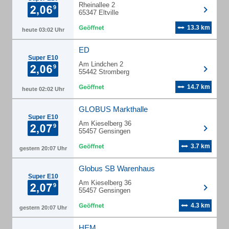
Rheinallee 2
65347 Eltville
13.3 km
heute 03:02 Uhr
ED
Super E10
Am Lindchen 2
55442 Stromberg
14.7 km
heute 02:02 Uhr
GLOBUS Markthalle
Super E10
Am Kieselberg 36
55457 Gensingen
3.7 km
gestern 20:07 Uhr
Globus SB Warenhaus
Super E10
Am Kieselberg 36
55457 Gensingen
4.3 km
gestern 20:07 Uhr
HEM