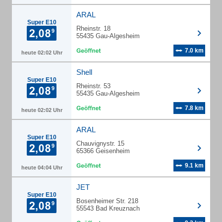
ARAL
Super E10
Rheinstr. 18
55435 Gau-Algesheim
7.0 km
heute 02:02 Uhr
Shell
Super E10
Rheinstr. 53
55435 Gau-Algesheim
7.8 km
heute 02:02 Uhr
ARAL
Super E10
Chauvignystr. 15
65366 Geisenheim
9.1 km
heute 04:04 Uhr
JET
Super E10
Bosenheimer Str. 218
55543 Bad Kreuznach