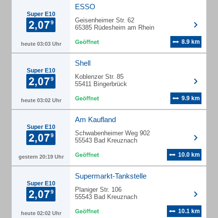
ESSO
Super E10
Geisenheimer Str. 62
65385 Rüdesheim am Rhein
8.9 km
heute 03:03 Uhr
Shell
Super E10
Koblenzer Str. 85
55411 Bingerbrück
9.9 km
heute 03:02 Uhr
Am Kaufland
Super E10
Schwabenheimer Weg 902
55543 Bad Kreuznach
10.0 km
gestern 20:19 Uhr
Supermarkt-Tankstelle
Super E10
Planiger Str. 106
55543 Bad Kreuznach
10.1 km
heute 02:02 Uhr