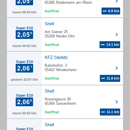
65385 Rüdesheim am Rhein
8.9 km
heute 06:04 Uhr
Shell
Super E10
Am Giener 25
55268 Nieder-Olm
14.1 km
heute 04:02 Uhr
KFZ Stiebitz
Super E10
Bahnhofstr. 2
55452 Windesheim
11.8 km
gestern 22:07 Uhr
Shell
Super E10
Rosengasse 30
65366 Geisenheim
11.1 km
heute 02:02 Uhr
Shell
Super E10