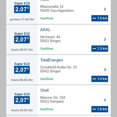
Super E10
Rheinstraße 13
55435 Gau-Algesheim
7.0 km
gestern 17:18 Uhr
ARAL
Super E10
Hitchinstr. 44
55411 Bingen
7.3 km
heute 05:07 Uhr
TotalEnergies
Super E10
Schultheiß-Kollei-Str. 23
55411 Bingen
7.4 km
heute 05:03 Uhr
Shell
Super E10
Mainzer Str. 234
55411 Kempten
7.6 km
heute 03:02 Uhr