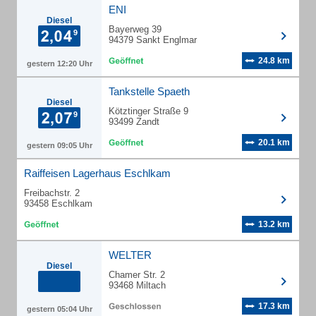
ENI
Diesel
Bayerweg 39
94379 Sankt Englmar
24.8 km
gestern 12:20 Uhr
Tankstelle Spaeth
Diesel
Kötztinger Straße 9
93499 Zandt
20.1 km
gestern 09:05 Uhr
Raiffeisen Lagerhaus Eschlkam
Freibachstr. 2
93458 Eschlkam
13.2 km
WELTER
Diesel
Chamer Str. 2
93468 Miltach
17.3 km
gestern 05:04 Uhr