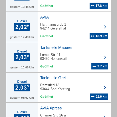
17.8 km
gestern 12:48 Uhr
AVIA
Diesel
Hartmannsgrub 1
94244 Geiersthal
18.9 km
gestern 12:48 Uhr
Tankstelle Mauerer
Diesel
Lamer Str. 11
93480 Hohenwarth
3.7 km
gestern 10:06 Uhr
Tankstelle Greil
Diesel
Ramsried 18
93444 Bad Kötzting
11.6 km
gestern 08:07 Uhr
AVIA Xpress
Diesel
Chamer Str. 26 a