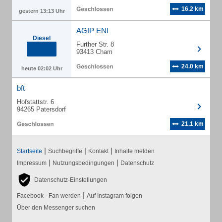
16.2 km
gestern 13:13 Uhr
AGIP ENI
Diesel
Further Str. 8
93413 Cham
24.0 km
heute 02:02 Uhr
bft
Hofstattstr. 6
94265 Patersdorf
21.1 km
|
|
|
Startseite
Suchbegriffe
Kontakt
Inhalte melden
|
|
Impressum
Nutzungsbedingungen
Datenschutz
Datenschutz-Einstellungen
|
Facebook - Fan werden
Auf Instagram folgen
Über den Messenger suchen