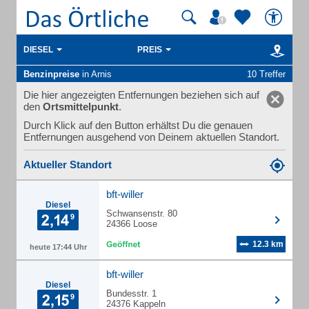
DIESEL
PREIS
Benzinpreise
in Arnis
10 Treffer
Die hier angezeigten Entfernungen beziehen sich auf
den
Ortsmittelpunkt
.
Durch Klick auf den Button erhältst Du die genauen
Entfernungen ausgehend von Deinem aktuellen Standort.
Aktueller Standort
bft-willer
Diesel
Schwansenstr. 80
24366 Loose
12.3 km
heute 17:44 Uhr
bft-willer
Diesel
Bundesstr. 1
24376 Kappeln