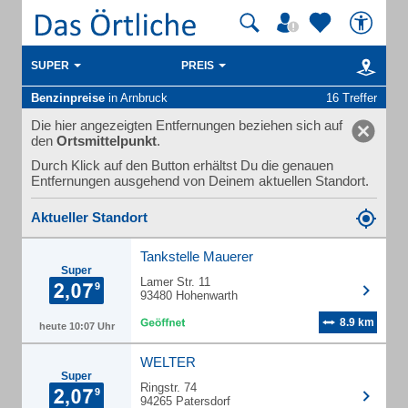
SUPER
PREIS
Benzinpreise
in Arnbruck
16 Treffer
Die hier angezeigten Entfernungen beziehen sich auf
den
Ortsmittelpunkt
.
Durch Klick auf den Button erhältst Du die genauen
Entfernungen ausgehend von Deinem aktuellen Standort.
Aktueller Standort
Tankstelle Mauerer
Super
Lamer Str. 11
93480 Hohenwarth
8.9 km
heute 10:07 Uhr
WELTER
Super
Ringstr. 74
94265 Patersdorf