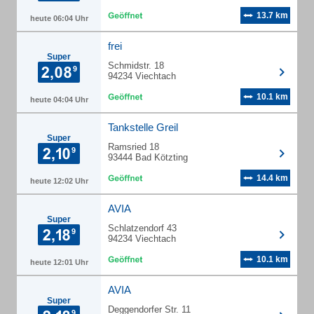
13.7 km
heute 06:04 Uhr
frei
Super
Schmidstr. 18
94234 Viechtach
10.1 km
heute 04:04 Uhr
Tankstelle Greil
Super
Ramsried 18
93444 Bad Kötzting
14.4 km
heute 12:02 Uhr
AVIA
Super
Schlatzendorf 43
94234 Viechtach
10.1 km
heute 12:01 Uhr
AVIA
Super
Deggendorfer Str. 11