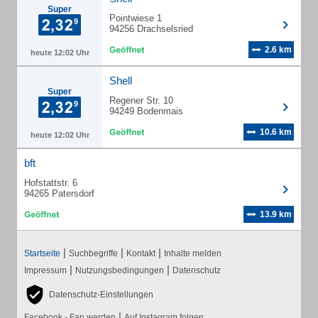
Super
Pointwiese 1
94256 Drachselsried
2.6 km
heute 12:02 Uhr
Shell
Super
Regener Str. 10
94249 Bodenmais
10.6 km
heute 12:02 Uhr
bft
Hofstattstr. 6
94265 Patersdorf
13.9 km
|
|
|
Startseite
Suchbegriffe
Kontakt
Inhalte melden
|
|
Impressum
Nutzungsbedingungen
Datenschutz
Datenschutz-Einstellungen
|
Facebook - Fan werden
Auf Instagram folgen