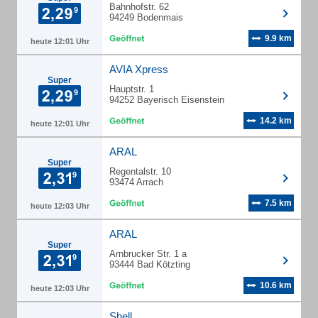
Bahnhofstr. 62
94249 Bodenmais
9.9 km
heute 12:01 Uhr
AVIA Xpress
Super
Hauptstr. 1
94252 Bayerisch Eisenstein
14.2 km
heute 12:01 Uhr
ARAL
Super
Regentalstr. 10
93474 Arrach
7.5 km
heute 12:03 Uhr
ARAL
Super
Arnbrucker Str. 1 a
93444 Bad Kötzting
10.6 km
heute 12:03 Uhr
Shell