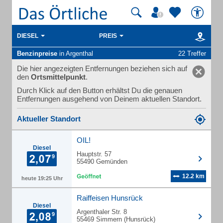
DIESEL
PREIS
Benzinpreise
in Argenthal
22 Treffer
Die hier angezeigten Entfernungen beziehen sich auf
den
Ortsmittelpunkt
.
Durch Klick auf den Button erhältst Du die genauen
Entfernungen ausgehend von Deinem aktuellen Standort.
Aktueller Standort
OIL!
Diesel
Hauptstr. 57
55490 Gemünden
12.2 km
heute 19:25 Uhr
Raiffeisen Hunsrück
Diesel
Argenthaler Str. 8
55469 Simmern (Hunsrück)