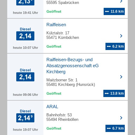
55595 Spabrücken
11.6 km
heute 19:41 Uhr
Raiffeisen
Diesel
Külztalstr. 17
55471 Kümbdchen
6.2 km
heute 10:07 Uhr
Raiffeisen-Bezugs- und
Absatzgenossenschaft eG
Diesel
Kirchberg
Maitzborner Str. 1
55481 Kirchberg (Hunsrück)
13.8 km
heute 09:06 Uhr
ARAL
Diesel
Bahnhofstr. 53
55494 Rheinböllen
6.7 km
heute 19:07 Uhr