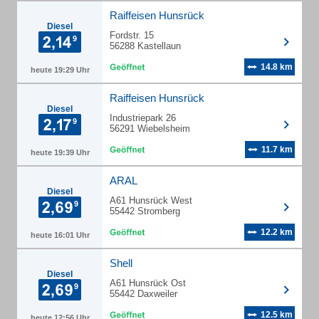
Raiffeisen Hunsrück
Diesel
Fordstr. 15
56288 Kastellaun
14.8 km
heute 19:29 Uhr
Raiffeisen Hunsrück
Diesel
Industriepark 26
56291 Wiebelsheim
11.7 km
heute 19:39 Uhr
ARAL
Diesel
A61 Hunsrück West
55442 Stromberg
12.2 km
heute 16:01 Uhr
Shell
Diesel
A61 Hunsrück Ost
55442 Daxweiler
12.5 km
heute 12:56 Uhr