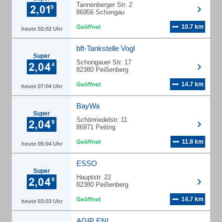
Tannenberger Str. 2
86956 Schongau
10.7 km
heute 02:02 Uhr
bft-Tankstelle Vogl
Super
Schongauer Str. 17
82380 Peißenberg
14.7 km
heute 07:04 Uhr
BayWa
Super
Schönriedelstr. 11
86971 Peiting
11.8 km
heute 05:04 Uhr
ESSO
Super
Hauptstr. 22
82380 Peißenberg
14.7 km
heute 03:03 Uhr
AGIP ENI