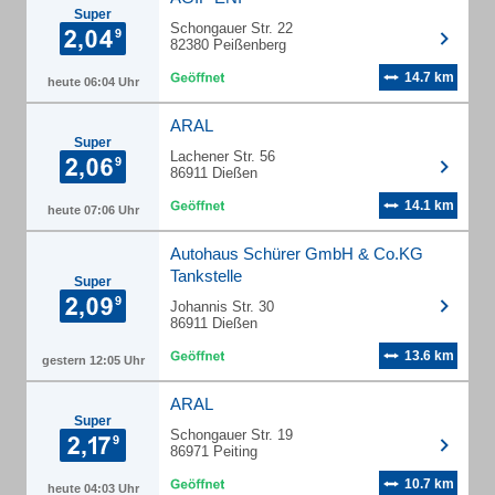
Super
Schongauer Str. 22
82380 Peißenberg
14.7 km
heute 06:04 Uhr
ARAL
Super
Lachener Str. 56
86911 Dießen
14.1 km
heute 07:06 Uhr
Autohaus Schürer GmbH & Co.KG
Tankstelle
Super
Johannis Str. 30
86911 Dießen
13.6 km
gestern 12:05 Uhr
ARAL
Super
Schongauer Str. 19
86971 Peiting
10.7 km
heute 04:03 Uhr