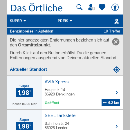
SUPER
PREIS
Benzinpreise
in Apfeldorf
19 Treffer
Die hier angezeigten Entfernungen beziehen sich auf
den
Ortsmittelpunkt
.
Durch Klick auf den Button erhältst Du die genauen
Entfernungen ausgehend von Deinem aktuellen Standort.
Aktueller Standort
AVIA Xpress
Super
Hauptstr. 14
86920 Denklingen
6.2 km
heute 06:05 Uhr
SEEL Tankstelle
Super
Bahnhofstr. 24
86925 Leeder