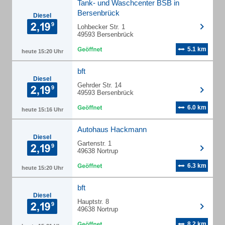
Tank- und Waschcenter BSB in
Bersenbrück
Diesel
Lohbecker Str. 1
49593 Bersenbrück
5.1 km
heute 15:20 Uhr
bft
Diesel
Gehrder Str. 14
49593 Bersenbrück
6.0 km
heute 15:16 Uhr
Autohaus Hackmann
Diesel
Gartenstr. 1
49638 Nortrup
6.3 km
heute 15:20 Uhr
bft
Diesel
Hauptstr. 8
49638 Nortrup
8.2 km