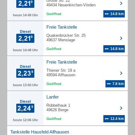
Große Str. 22
49434 Neuenkirchen-Vörden
14.8 km
heute 14:49 Uhr
Freie Tankstelle
Diesel
Quakenbrücker Str. 25
49637 Menslage
14.8 km
heute 14:48 Uhr
Freie Tankstelle
Diesel
Thiener Str. 19 a
49594 Alfhausen
7.8 km
heute 13:50 Uhr
Lanfer
Diesel
Rübbelhauk 1
49626 Berge
12.4 km
heute 12:06 Uhr
Tankstelle Hausfeld Alfhausen