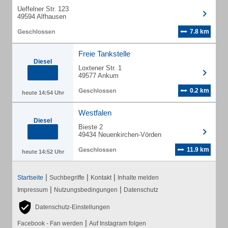
Ueffelner Str. 123
49594 Alfhausen
7.8 km
Freie Tankstelle
Diesel
Loxtener Str. 1
49577 Ankum
0.2 km
heute 14:54 Uhr
Westfalen
Diesel
Bieste 2
49434 Neuenkirchen-Vörden
11.9 km
heute 14:52 Uhr
|
|
|
Startseite
Suchbegriffe
Kontakt
Inhalte melden
|
|
Impressum
Nutzungsbedingungen
Datenschutz
Datenschutz-Einstellungen
|
Facebook - Fan werden
Auf Instagram folgen