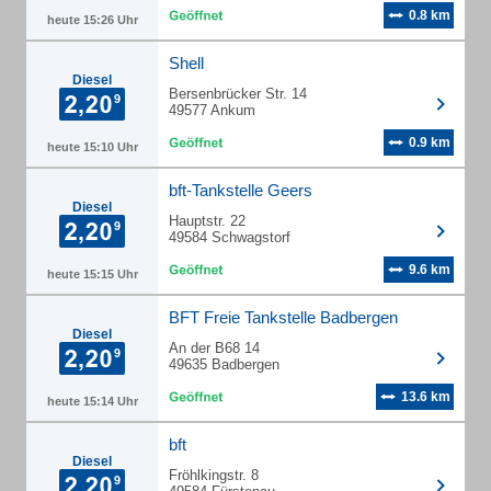
0.8 km
heute 15:26 Uhr
Shell
Diesel
Bersenbrücker Str. 14
49577 Ankum
0.9 km
heute 15:10 Uhr
bft-Tankstelle Geers
Diesel
Hauptstr. 22
49584 Schwagstorf
9.6 km
heute 15:15 Uhr
BFT Freie Tankstelle Badbergen
Diesel
An der B68 14
49635 Badbergen
13.6 km
heute 15:14 Uhr
bft
Diesel
Fröhlkingstr. 8