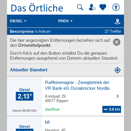
DIESEL
PREIS
Benzinpreise
in Ankum
27 Treffer
Die hier angezeigten Entfernungen beziehen sich auf
den
Ortsmittelpunkt
.
Durch Klick auf den Button erhältst Du die genauen
Entfernungen ausgehend von Deinem aktuellen Standort.
Aktueller Standort
Raiffeisenagrar - Zweigbetrieb der
VR Bank eG Osnabrücker Nordla
Diesel
Knörlpatt 29
49577 Bippen
9.8 km
heute 09:05 Uhr
bft
Diesel
Hauptstr. 45