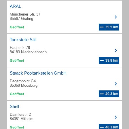
ARAL
Münchener Str. 37
85567 Grafing
39.5 km
Tankstelle Still
Hauptstr. 76
84183 Niederviehbach
39.8 km
Staack Pooltankstellen GmbH
Degernpoint G4
85368 Moosburg
40.3 km
Shell
Daimlerstr. 2
84051 Altheim
40.3 km