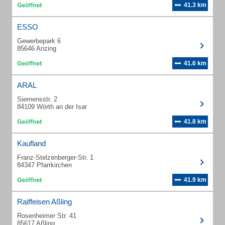
41.3 km
ESSO
Gewerbepark 6
85646 Anzing
41.6 km
ARAL
Siemensstr. 2
84109 Wörth an der Isar
41.8 km
Kaufland
Franz-Stelzenberger-Str. 1
84347 Pfarrkirchen
41.9 km
Raiffeisen Aßling
Rosenheimer Str. 41
85617 Aßling