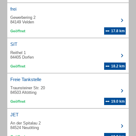
frei
Gewerbering 2
84149 Velden
17.8 km
SIT
Reithel 1
84405 Dorfen
18.2 km
Freie Tankstelle
Traunsteiner Str. 20
84503 Altötting
19.0 km
JET
An der Spitalau 2
84524 Neuötting