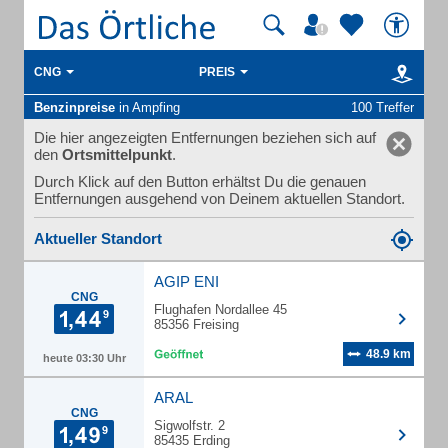
CNG
PREIS
Benzinpreise
in Ampfing
100 Treffer
Die hier angezeigten Entfernungen beziehen sich auf
den
Ortsmittelpunkt
.
Durch Klick auf den Button erhältst Du die genauen
Entfernungen ausgehend von Deinem aktuellen Standort.
Aktueller Standort
AGIP ENI
CNG
Flughafen Nordallee 45
85356 Freising
48.9 km
heute 03:30 Uhr
ARAL
CNG
Sigwolfstr. 2
85435 Erding