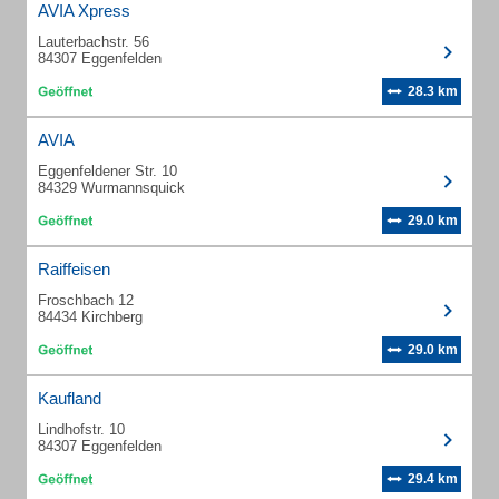
AVIA Xpress
Lauterbachstr. 56
84307 Eggenfelden
28.3 km
AVIA
Eggenfeldener Str. 10
84329 Wurmannsquick
29.0 km
Raiffeisen
Froschbach 12
84434 Kirchberg
29.0 km
Kaufland
Lindhofstr. 10
84307 Eggenfelden
29.4 km