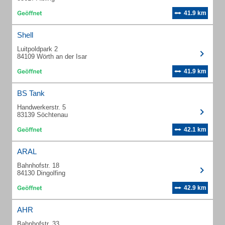
41.9 km
Shell
Luitpoldpark 2
84109 Wörth an der Isar
41.9 km
BS Tank
Handwerkerstr. 5
83139 Söchtenau
42.1 km
ARAL
Bahnhofstr. 18
84130 Dingolfing
42.9 km
AHR
Bahnhofstr. 33