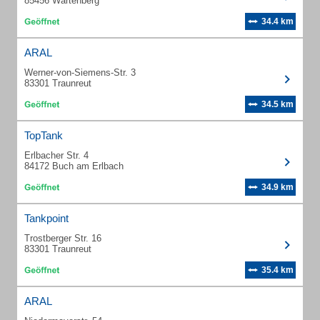
85456 Wartenberg
34.4 km
ARAL
Werner-von-Siemens-Str. 3
83301 Traunreut
34.5 km
TopTank
Erlbacher Str. 4
84172 Buch am Erlbach
34.9 km
Tankpoint
Trostberger Str. 16
83301 Traunreut
35.4 km
ARAL