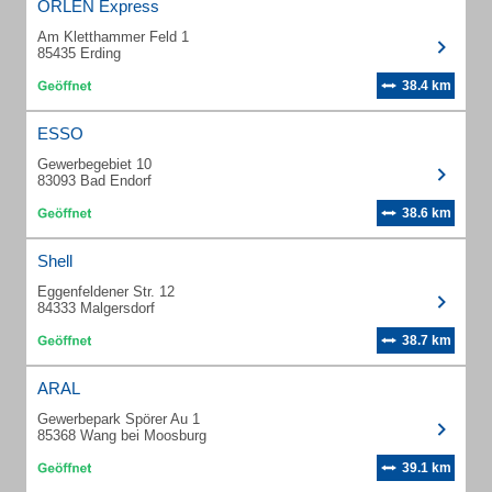
ORLEN Express
Am Kletthammer Feld 1
85435 Erding
38.4 km
ESSO
Gewerbegebiet 10
83093 Bad Endorf
38.6 km
Shell
Eggenfeldener Str. 12
84333 Malgersdorf
38.7 km
ARAL
Gewerbepark Spörer Au 1
85368 Wang bei Moosburg
39.1 km