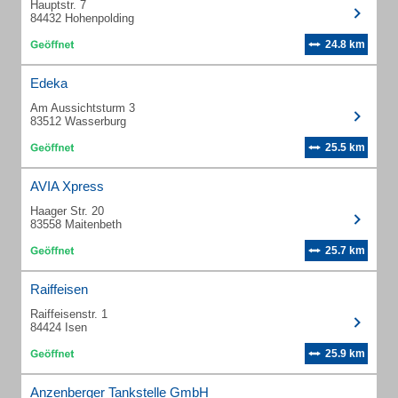
Hauptstr. 7
84432 Hohenpolding
24.8 km
Edeka
Am Aussichtsturm 3
83512 Wasserburg
25.5 km
AVIA Xpress
Haager Str. 20
83558 Maitenbeth
25.7 km
Raiffeisen
Raiffeisenstr. 1
84424 Isen
25.9 km
Anzenberger Tankstelle GmbH