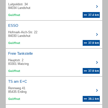
Luitpoldstr. 34
84034 Landshut
37.4 km
ESSO
Hofmark-Aich-Str. 22
84030 Landshut
37.9 km
Freie Tankstelle
Hauptstr. 2
83301 Matzing
37.9 km
TS am E+C
Rennweg 41
85435 Erding
38.1 km