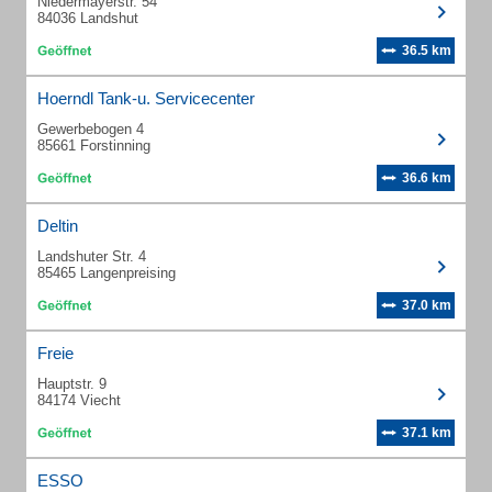
Niedermayerstr. 54
84036 Landshut
36.5 km
Hoerndl Tank-u. Servicecenter
Gewerbebogen 4
85661 Forstinning
36.6 km
Deltin
Landshuter Str. 4
85465 Langenpreising
37.0 km
Freie
Hauptstr. 9
84174 Viecht
37.1 km
ESSO