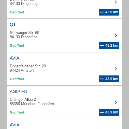
84130 Dingolfing
43.0 km
Q1
Schwaiger Str. 69
84130 Dingolfing
43.2 km
AVIA
Eggenfeldener Str. 28
94424 Arnstorf
43.9 km
AGIP ENI
Erdinger Allee 2
85356 München-Flughafen
43.9 km
AVIA