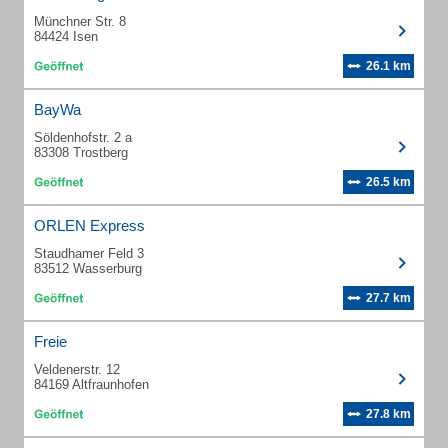
Münchner Str. 8
84424 Isen
26.1 km
BayWa
Söldenhofstr. 2 a
83308 Trostberg
26.5 km
ORLEN Express
Staudhamer Feld 3
83512 Wasserburg
27.7 km
Freie
Veldenerstr. 12
84169 Altfraunhofen
27.8 km