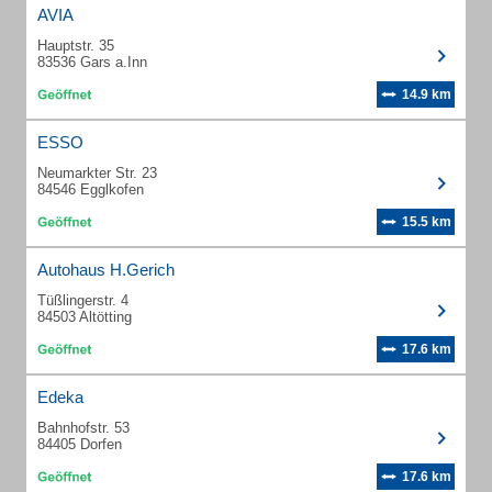
AVIA
Hauptstr. 35
83536 Gars a.Inn
14.9 km
ESSO
Neumarkter Str. 23
84546 Egglkofen
15.5 km
Autohaus H.Gerich
Tüßlingerstr. 4
84503 Altötting
17.6 km
Edeka
Bahnhofstr. 53
84405 Dorfen
17.6 km