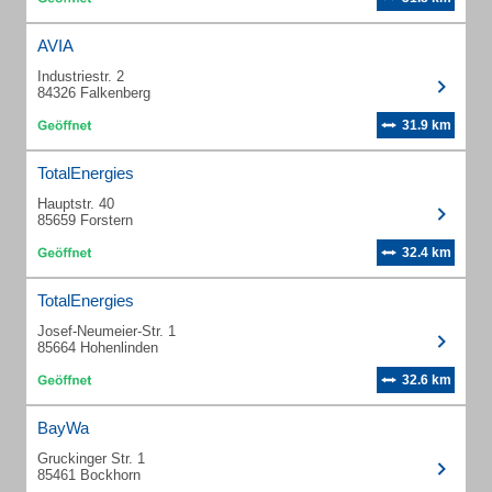
AVIA
Industriestr. 2
84326 Falkenberg
31.9 km
TotalEnergies
Hauptstr. 40
85659 Forstern
32.4 km
TotalEnergies
Josef-Neumeier-Str. 1
85664 Hohenlinden
32.6 km
BayWa
Gruckinger Str. 1
85461 Bockhorn