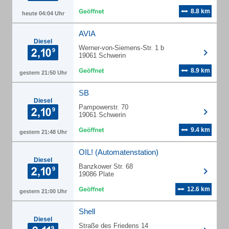
8.8 km
heute 04:04 Uhr
AVIA
Diesel
Werner-von-Siemens-Str. 1 b
19061 Schwerin
8.9 km
gestern 21:50 Uhr
SB
Diesel
Pampowerstr. 70
19061 Schwerin
9.4 km
gestern 21:48 Uhr
OIL! (Automatenstation)
Diesel
Banzkower Str. 68
19086 Plate
12.6 km
gestern 21:00 Uhr
Shell
Diesel
Straße des Friedens 14