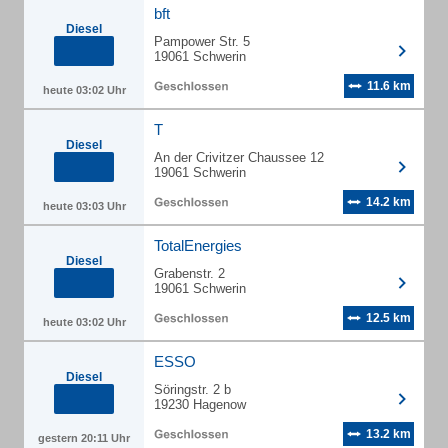
bft
Diesel
Pampower Str. 5
19061 Schwerin
11.6 km
heute 03:02 Uhr
T
Diesel
An der Crivitzer Chaussee 12
19061 Schwerin
14.2 km
heute 03:03 Uhr
TotalEnergies
Diesel
Grabenstr. 2
19061 Schwerin
12.5 km
heute 03:02 Uhr
ESSO
Diesel
Söringstr. 2 b
19230 Hagenow
13.2 km
gestern 20:11 Uhr