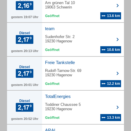
Am grünen Tal 10
19063 Schwerin
13.6 km
gestern 19:07 Uhr
team
Diesel
Sudenhofer Str. 2
19230 Hagenow
10.6 km
gestern 20:13 Uhr
Freie Tankstelle
Diesel
Rudolf-Tarnow-Str. 69
19230 Hagenow
12.2 km
gestern 20:01 Uhr
TotalEnergies
Diesel
Toddiner Chaussee 5
19230 Hagenow
13.3 km
gestern 20:52 Uhr
ARAL