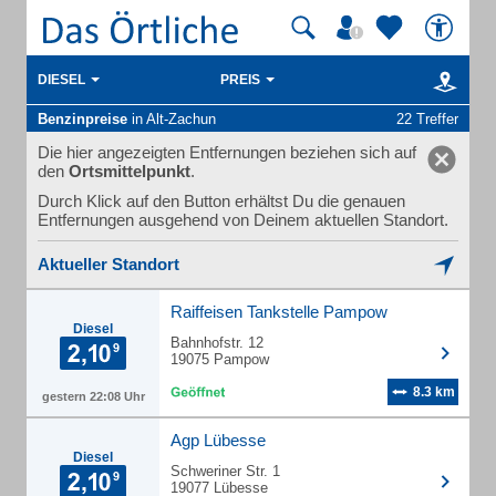
DIESEL
PREIS
Benzinpreise
in Alt-Zachun
22 Treffer
Die hier angezeigten Entfernungen beziehen sich auf
den
Ortsmittelpunkt
.
Durch Klick auf den Button erhältst Du die genauen
Entfernungen ausgehend von Deinem aktuellen Standort.
Aktueller Standort
Raiffeisen Tankstelle Pampow
Diesel
Bahnhofstr. 12
19075 Pampow
8.3 km
gestern 22:08 Uhr
Agp Lübesse
Diesel
Schweriner Str. 1
19077 Lübesse