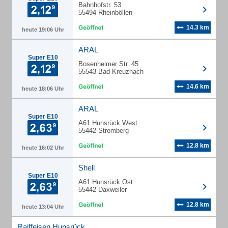
Bahnhofstr. 53
55494 Rheinböllen
14.3 km
heute 19:06 Uhr
ARAL
Super E10
Bosenheimer Str. 45
55543 Bad Kreuznach
14.6 km
heute 18:06 Uhr
ARAL
Super E10
A61 Hunsrück West
55442 Stromberg
12.8 km
heute 16:02 Uhr
Shell
Super E10
A61 Hunsrück Ost
55442 Daxweiler
12.8 km
heute 13:04 Uhr
Raiffeisen Hunsrück