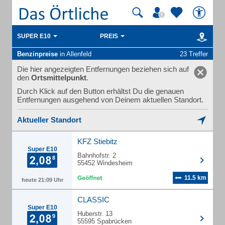
SUPER E10
PREIS
Benzinpreise
in Allenfeld
23 Treffer
Die hier angezeigten Entfernungen beziehen sich auf
den
Ortsmittelpunkt
.
Durch Klick auf den Button erhältst Du die genauen
Entfernungen ausgehend von Deinem aktuellen Standort.
Aktueller Standort
KFZ Stiebitz
Super E10
Bahnhofstr. 2
55452 Windesheim
11.5 km
heute 21:09 Uhr
CLASSIC
Super E10
Huberstr. 13
55595 Spabrücken