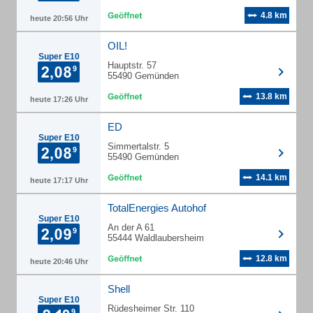
4.8 km
heute 20:56 Uhr
OIL!
Super E10
Hauptstr. 57
55490 Gemünden
13.8 km
heute 17:26 Uhr
ED
Super E10
Simmertalstr. 5
55490 Gemünden
14.1 km
heute 17:17 Uhr
TotalEnergies Autohof
Super E10
An der A 61
55444 Waldlaubersheim
12.8 km
heute 20:46 Uhr
Shell
Super E10
Rüdesheimer Str. 110