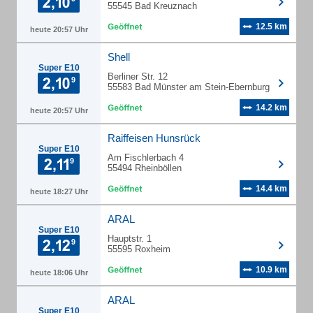
55545 Bad Kreuznach
12.5 km
heute 20:57 Uhr
Shell
Super E10
Berliner Str. 12
55583 Bad Münster am Stein-Ebernburg
14.2 km
heute 20:57 Uhr
Raiffeisen Hunsrück
Super E10
Am Fischlerbach 4
55494 Rheinböllen
14.4 km
heute 18:27 Uhr
ARAL
Super E10
Hauptstr. 1
55595 Roxheim
10.9 km
heute 18:06 Uhr
ARAL
Super E10