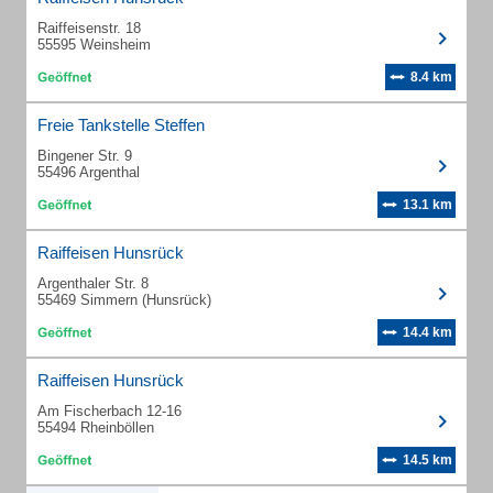
Raiffeisenstr. 18
55595 Weinsheim
8.4 km
Freie Tankstelle Steffen
Bingener Str. 9
55496 Argenthal
13.1 km
Raiffeisen Hunsrück
Argenthaler Str. 8
55469 Simmern (Hunsrück)
14.4 km
Raiffeisen Hunsrück
Am Fischerbach 12-16
55494 Rheinböllen
14.5 km