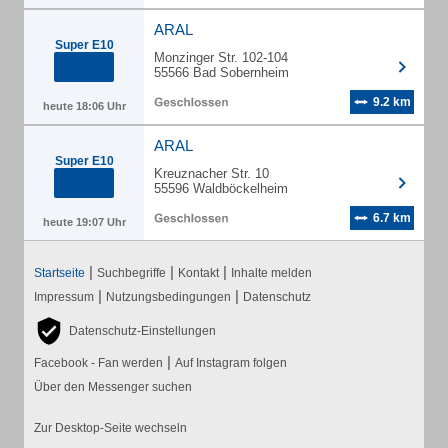
ARAL
Super E10
Monzinger Str. 102-104
55566 Bad Sobernheim
9.2 km
heute 18:06 Uhr
ARAL
Super E10
Kreuznacher Str. 10
55596 Waldböckelheim
6.7 km
heute 19:07 Uhr
|
|
|
Startseite
Suchbegriffe
Kontakt
Inhalte melden
|
|
Impressum
Nutzungsbedingungen
Datenschutz
Datenschutz-Einstellungen
|
Facebook - Fan werden
Auf Instagram folgen
Über den Messenger suchen
Zur Desktop-Seite wechseln