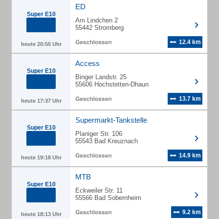
ED
Super E10
Am Lindchen 2
55442 Stromberg
12.4 km
heute 20:55 Uhr
Access
Super E10
Binger Landstr. 25
55606 Hochstetten-Dhaun
13.7 km
heute 17:37 Uhr
Supermarkt-Tankstelle
Super E10
Planiger Str. 106
55543 Bad Kreuznach
14.9 km
heute 19:18 Uhr
MTB
Super E10
Eckweiler Str. 11
55566 Bad Sobernheim
9.2 km
heute 18:13 Uhr