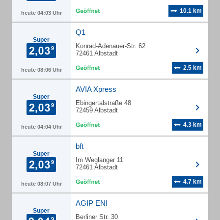
10.1 km
heute 04:03 Uhr
Q1
Super
Konrad-Adenauer-Str. 62
72461 Albstadt
2.5 km
heute 08:06 Uhr
AVIA Xpress
Super
Ebingertalstraße 48
72459 Albstadt
4.3 km
heute 04:04 Uhr
bft
Super
Im Weglanger 11
72461 Albstadt
4.7 km
heute 08:07 Uhr
AGIP ENI
Super
Berliner Str. 30