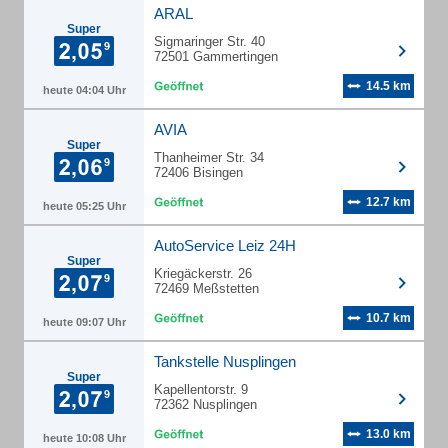
ARAL
Super
Sigmaringer Str. 40
72501 Gammertingen
14.5 km
heute 04:04 Uhr
AVIA
Super
Thanheimer Str. 34
72406 Bisingen
12.7 km
heute 05:25 Uhr
AutoService Leiz 24H
Super
Kriegäckerstr. 26
72469 Meßstetten
10.7 km
heute 09:07 Uhr
Tankstelle Nusplingen
Super
Kapellentorstr. 9
72362 Nusplingen
13.0 km
heute 10:08 Uhr