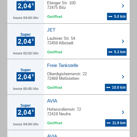
Ebinger Str. 100
72475 Bitz
5.0 km
heute 04:04 Uhr
JET
Super
Laufener Str. 54
72459 Albstadt
5.3 km
heute 02:02 Uhr
Freie Tankstelle
Super
Oberdigisheimerstr. 22
72469 Meßstetten
10.0 km
heute 05:05 Uhr
AVIA
Super
Hohenzollernstr. 72
72419 Neufra
11.9 km
heute 04:04 Uhr
AVIA