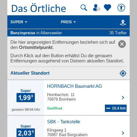
SUPER
PREIS
Benzinpreise
in Albersweiler
35 Treffer
Die hier angezeigten Entfernungen beziehen sich auf
den
Ortsmittelpunkt
.
Durch Klick auf den Button erhältst Du die genauen
Entfernungen ausgehend von Deinem aktuellen Standort.
Aktueller Standort
HORNBACH Baumarkt AG
Super
Hornbachstr. 11
76879 Bornheim
10.4 km
gestern 08:04 Uhr
SBK - Tankstelle
Super
Klingweg 1
76887 Bad Bergzabern