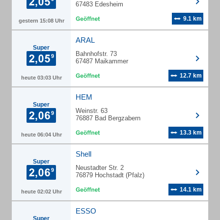
67483 Edesheim
9.1 km
gestern 15:08 Uhr
ARAL
Super
Bahnhofstr. 73
67487 Maikammer
12.7 km
heute 03:03 Uhr
HEM
Super
Weinstr. 63
76887 Bad Bergzabern
13.3 km
heute 06:04 Uhr
Shell
Super
Neustadter Str. 2
76879 Hochstadt (Pfalz)
14.1 km
heute 02:02 Uhr
ESSO
Super