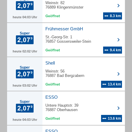
Weinstr. 82
76889 Klingenmünster
8.3 km
heute 04:03 Uhr
Frühmesser GmbH
Super
St.-Georg-Str. 1
76857 Gossersweiler-Stein
9.4 km
heute 02:02 Uhr
Shell
Super
Weinstr. 56
76887 Bad Bergzabern
13.4 km
heute 03:02 Uhr
ESSO
Super
Untere Hauptstr. 39
76887 Oberhausen
13.6 km
heute 04:03 Uhr
ESSO