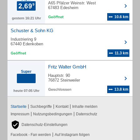
A65 Pfälzer Weinstr. West
67483 Edesheim
10.6 km
gestern 16:21 Uhr
Schuster & Sohn KG
Industriering 9
67440 Edenkoben
11.3 km
Fritz Walter GmbH
Super
Hauptstr. 90
76872 Steinweiler
13.8 km
heute 07:05 Uhr
|
|
|
Startseite
Suchbegriffe
Kontakt
Inhalte melden
|
|
Impressum
Nutzungsbedingungen
Datenschutz
Datenschutz-Einstellungen
|
Facebook - Fan werden
Auf Instagram folgen