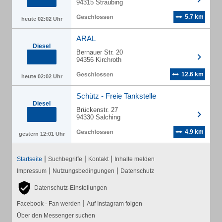
94315 Straubing
5.7 km
heute 02:02 Uhr
ARAL
Diesel
Bernauer Str. 20
94356 Kirchroth
12.6 km
heute 02:02 Uhr
Schütz - Freie Tankstelle
Diesel
Brückenstr. 27
94330 Salching
4.9 km
gestern 12:01 Uhr
|
|
|
Startseite
Suchbegriffe
Kontakt
Inhalte melden
|
|
Impressum
Nutzungsbedingungen
Datenschutz
Datenschutz-Einstellungen
|
Facebook - Fan werden
Auf Instagram folgen
Über den Messenger suchen